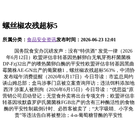
螺丝椒农残超标5
所属分类：
食品安全资讯
发布时间：
2026-06-23 12:01
国务院食安办沉磅发声：没有“特供酒” 发觉一律（2026
年6月12日）欧盟评估非转基因热解卵白无氧芽孢杆菌菌株
DP-Fzj32出产的嗜热菌卵白酶的平安性欧盟评估非转基因黑曲
霉菌株AE-GN出产的葡聚糖1，螺丝椒农残超标563%，中消协
发布端午消费提醒（2026年6月17日）今日导读：市监总局约
谈山姆总部；盒马涉事门店被立案查询拜访；违法饵料添加地
西泮 涉案人被刑拘（2026年6月15日）今日导读：“优思益”原
营销公司启动登记；无堂食外卖将出台专项文件；欧盟评估非
转基因埃默森罗萨氏菌菌株FGB出产的含有三种酶活性的食物
酶的平安性制裁倒计时、必胜客被卖了；“大字吸睛、小字免
责”等违法告白将被整治；4-α-葡萄糖苷酶的平安性