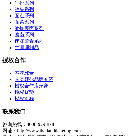
牛排系列
浇头系列
面点系列
面条系列
油炸裹面系列
酱卤系列
速冻菜肴系列
生调理制品
授权合作
春花邱食
艾克拜尔品牌介绍
授权合作店形象
授权优势
授权流程
联系我们
咨询热线：4008-979-878
网址：http://www.thailandticketing.com