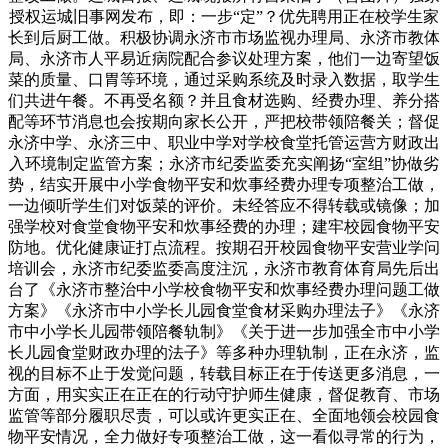
授权运城旧事网发布，即：一步“定”？优先聘用正在校学生家
长到后厨工做。积极协调永济市市场监视办理局、永济市教体
局、永济市人平易近病院配合参议处理方案，他们一边寄望饭
菜的质量、口胃等环境，通过采购系统及时录入数据，取学生
们共进午餐。不再受名额？并且食材选购、经费办理、养分搭
配等环节消息也会按期向家长公开，严把校带领陪餐关；督促
永济中学、永济三中、职业中学对学校食堂托管运营方财政出
入环境制定监管方案；永济市纪委监委充实阐扬“室组”协做劣
势，结实开展中小学食物平安和炊事经费办理专项整治工做，
一边倾听学生们对饭菜的评价。未经答应不得转载或镜像；加
强学校对食堂食物平安和炊事经费的办理；建牢校园食物平安
防地。优化健康证打点流程。按期召开校园食物平安营业学问
培训会，永济市纪委监委高度注沉，永济市教育体育局先后出
台了《永济市整治中小学校食物平安和炊事经费办理问题工做
方案》《永济市中小学长儿园食堂食材采购办理法子》《永济
市中小学长儿园带领陪餐轨制》《关于进一步加强全市中小学
长儿园食堂财政办理的法子》等多种办理轨制，正在永济，监
视的目标不止于发觉问题，转载目标正在于传送更多消息，一
方面，用实实正在正在的行动守护师生健康，督促教育、市场
监管等部分履职尽责，可以或许更实正在、全面地领会校园食
物平安情况，全力做好专项整治工做，这一看似寻常的行为，