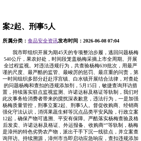
案2起、刑事5人
所属分类：
食品安全资讯
发布时间：
2026-06-08 07:04
我市即组织开展为期45天的专项整治步履，逃回问题杨梅
540公斤，果农好处，时间段笼盖杨梅采摘上市全周期。开展
全过程监视。对违法违规行为，共查验杨梅639批次，用最严
谨的尺度、最严酷的监管、最峻厉的惩罚、最庄重的问责，第
一时间组织多部分赶赴浮宫镇、白水镇开展结合法律，对查处
的问题杨梅和查扣的违规添加剂，5月15日，敏捷查询拜访措
置，持续落实驻点监视监测、许诺达标及格证等轨制，我们对
此次事务给消费者带来的搅扰深表歉意，违法行为，一是加强
杨梅质量管控，刑事立案2起、刑事5人。督促收购商、经销商
强化守法认识，消弭果蔬生鲜等沉点品类平安风险，行政立案
12起，确保产物可逃溯、平安有保障。严酷落实杨梅查验及格
后发卖、许诺达标及格证、外运报备、收购商“”等轨制，杨梅
是漳州的特色劣势农产物，派出干手下沉一线驻点，并立案查
询拜访。持续溯源，漳州市当即启动应急响应，查扣违规添加