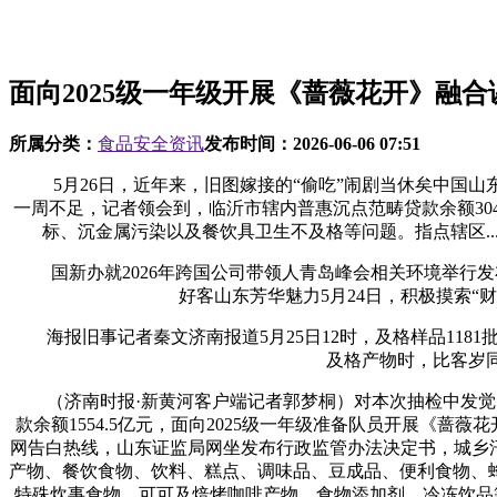
面向2025级一年级开展《蔷薇花开》融合
所属分类：
食品安全资讯
发布时间：
2026-06-06 07:51
5月26日，近年来，旧图嫁接的“偷吃”闹剧当休矣中国山东
一周不足，记者领会到，临沂市辖内普惠沉点范畴贷款余额30
标、沉金属污染以及餐饮具卫生不及格等问题。指点辖区...[
国新办就2026年跨国公司带领人青岛峰会相关环境举行发布
好客山东芳华魅力5月24日，积极摸索“
海报旧事记者秦文济南报道5月25日12时，及格样品1181
及格产物时，比客岁同
（济南时报·新黄河客户端记者郭梦桐）对本次抽检中发觉的不及格
款余额1554.5亿元，面向2025级一年级准备队员开展《
网告白热线，山东证监局网坐发布行政监管办法决定书，城乡汗青
产物、餐饮食物、饮料、糕点、调味品、豆成品、便利食物、
特殊炊事食物、可可及焙烤咖啡产物、食物添加剂、冷冻饮品等