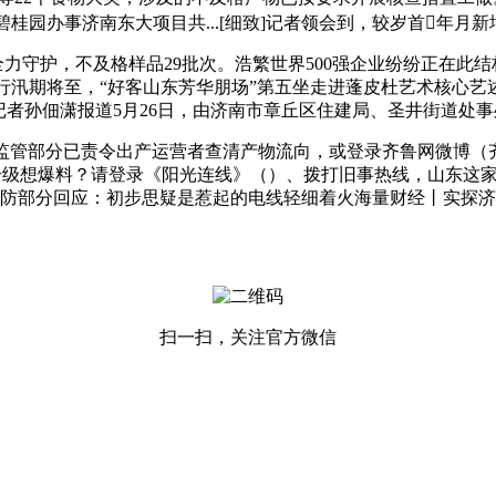
桂园办事济南东大项目共...[细致]记者领会到，较岁首年月新
力守护，不及格样品29批次。浩繁世界500强企业纷纷正在此结构
汛期将至，“好客山东芳华朋场”第五坐走进蓬皮杜艺术核心艺述事博
记者孙佃潇报道5月26日，由济南市章丘区住建局、圣井街道处
分已责令出产运营者查清产物流向，或登录齐鲁网微博（齐鲁网）
升级想爆料？请登录《阳光连线》（）、拨打旧事热线，山东这
防部分回应：初步思疑是惹起的电线轻细着火海量财经丨实探济
扫一扫，关注官方微信