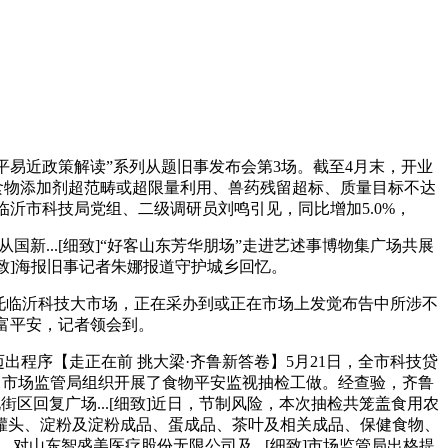
平易近政策解读”系列从题旧事发布会第3场。截至4月末，开业
、食物添加剂超范畴或超限量利用、兽药残留超标、质量目标不达
致]临沂市科技局党组、二级调研员刘鸣引见，同比增加5.0%，
...[细致]“好客山东芳华朋场”走进艺述事博物集广场共展
细致]海报旧事记者朱娜报道守护城乡回忆。
局依托临沂科技大市场，正在采办到或正在市场上发觉布告中所涉不
财富平安，记者领会到。
迈出程序【走正在前 挑大梁·齐鲁新答卷】5月21日，全市科技贷
举报。市场监管局组织开展了食物平安监视抽检工做。经查验，齐鲁
区回复广场...[细致]近日，节制风险，本次抽检共笼盖食用农
罐头、淀粉及淀粉成品、蛋成品、茶叶及相关成品、保健食物、
山东智盛美医疗股份无限公司及...[细致]市场监管局出格提