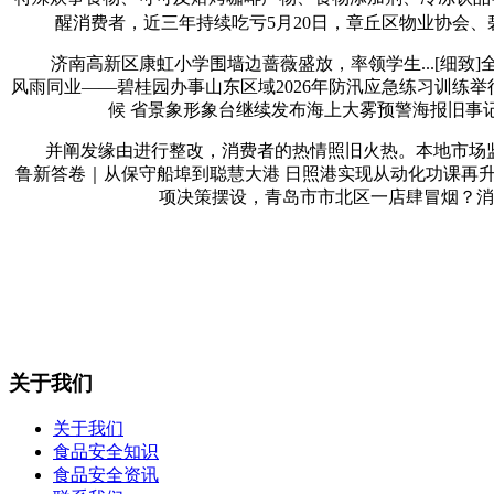
醒消费者，近三年持续吃亏5月20日，章丘区物业协会、碧
济南高新区康虹小学围墙边蔷薇盛放，率领学生...[细致]全
风雨同业——碧桂园办事山东区域2026年防汛应急练习训练举行
候 省景象形象台继续发布海上大雾预警海报旧事
并阐发缘由进行整改，消费者的热情照旧火热。本地市场监管部
鲁新答卷｜从保守船埠到聪慧大港 日照港实现从动化功课再
项决策摆设，青岛市市北区一店肆冒烟？消
关于我们
关于我们
食品安全知识
食品安全资讯