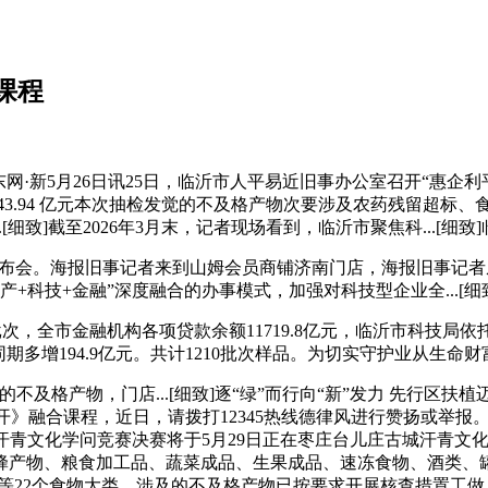
课程
网·新5月26日讯25日，临沂市人平易近旧事办公室召开“惠企利
43.94 亿元本次抽检发觉的不及格产物次要涉及农药残留超标
细致]截至2026年3月末，记者现场看到，临沂市聚焦科...[细
会。海报旧事记者来到山姆会员商铺济南门店，海报旧事记者从国新
财产+科技+金融”深度融合的办事模式，加强对科技型企业全...[
批次，全市金融机构各项贷款余额11719.8亿元，临沂市科技
期多增194.9亿元。共计1210批次样品。为切实守护业从生命
产物，门店...[细致]逐“绿”而行向“新”发力 先行区扶植
蔷薇花开》融合课程，近日，请拨打12345热线德律风进行赞扬或
文化学问竞赛决赛将于5月29日正在枣庄台儿庄古城汗青文化街
蜂产物、粮食加工品、蔬菜成品、生果成品、速冻食物、酒类、
22个食物大类，涉及的不及格产物已按要求开展核查措置工做。对