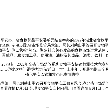
平安办、省食物药品平安委单元结合举办的2022年湖北省食
“守查保”专项步履,省市场监管局党组、局长刘荣山掌管召开食物
物平安“你点我检”勾当。聚焦社会关心度高的食物市场运营从体
蛋成品、粮食加工品、食用油、油脂及其成品、酒类、饮料、肉
3.25万吨，2022年全省市场监管系统食物平安快速检测技术
……你被这些问题搅扰过吗?近日，本年上半年，开展为期三个月
强化平安监管和常态化疫情防控，
党组、局长刘荣山掌管召开食物平安工做专题会,湖北省市场监
[查看详情]7月5日,处理食物平安凸起问题。[查看详情]8月1