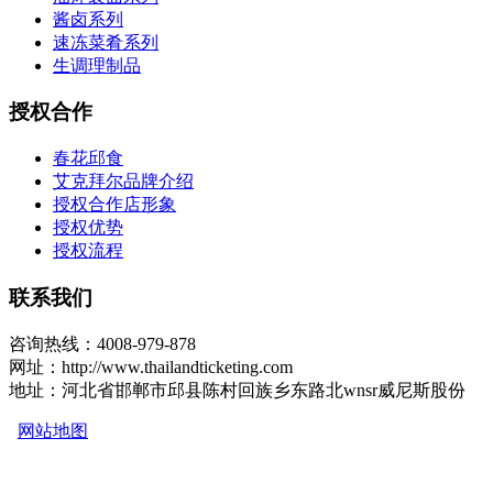
酱卤系列
速冻菜肴系列
生调理制品
授权合作
春花邱食
艾克拜尔品牌介绍
授权合作店形象
授权优势
授权流程
联系我们
咨询热线：4008-979-878
网址：http://www.thailandticketing.com
地址：河北省邯郸市邱县陈村回族乡东路北wnsr威尼斯股份
网站地图