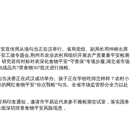
物平安宣传周从场勾当正在汉举行。省局党组、副局长邓仲林出席
平安工做专题会,荆州市农业农村局组织开展农产质量量平安检测
，研究若何对标对表深化食物平安“守查保”专项步履,湖北省市场
成品共7类食物507批次进行抽检。
竞赛勾当决赛正在武汉成功举办。孩子正在学校吃得怎样样？农村小
的网红食物平安“你点鄂检”勾当。全省市场监管部分全力以赴
管局印发通知，邀请市平易近代表参不雅检测尝试室，落实国务
日，全面深切排查食物平安风险现患，