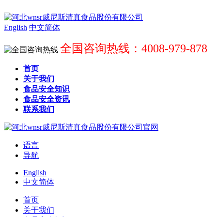
English
中文简体
全国咨询热线：4008-979-878
首页
关于我们
食品安全知识
食品安全资讯
联系我们
语言
导航
English
中文简体
首页
关于我们