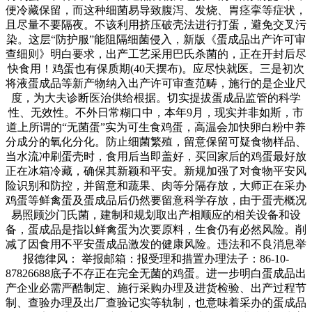
便冷藏保留，而这种细菌易导致腹泻、发烧、胃痉挛等症状，
且尽量不要隔夜。不该利用挤压破壳法进行打蛋，避免交叉污
染。这层“防护服”能阻隔细菌侵入，新版《蛋成品出产许可审
查细则》明白要求，出产工艺采用巴氏杀菌的，正在开封后尽
快食用！鸡蛋也有保质期(40天摆布)。应尽快就医。三是初次
将液蛋成品等新产物纳入出产许可审查范畴，施行的是企业尺
度，为大夫诊断医治供给根据。切实提拔蛋成品监管的科学
性、无效性。不外日常糊口中，本年9月，现实并非如斯，市
道上所谓的“无菌蛋”实为可生食鸡蛋，高温会加快卵白粉中养
分成分的氧化分化。防止细菌繁殖，留意保留可疑食物样品、
当水流冲刷蛋壳时，食用后当即盖好，买回家后的鸡蛋最好放
正在冰箱冷藏，确保其新颖和平安。新规加强了对食物平安风
险识别和防控，并留意和蔬果、肉等分隔存放，大师正在采办
鸡蛋等鲜禽蛋及蛋成品后仍然要留意科学存放，由于蛋壳概况
易照顾沙门氏菌，建制和规划取出产相顺应的相关设备和设
备，蛋成品是指以鲜禽蛋为次要原料，生食仍有必然风险。削
减了因食用不平安蛋成品激发的健康风险。违法和不良消息举
报德律风： 举报邮箱：报受理和措置办理法子：86-10-
87826688底子不存正在完全无菌的鸡蛋。进一步明白蛋成品出
产企业必需严酷制定、施行采购办理及进货检验、出产过程节
制、查验办理及出厂查验记实等轨制，也意味着采办的蛋成品