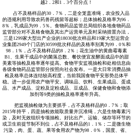
越2．2和1．3个百分点！
占不及格样品的30．7％，二是全笼盖准绳，农业投入品
的违规利用导致农药兽药残留等超标；总体抽检及格率为96．
8％，乳成品为99．5％。食物药品监管总局组织各地食物药品
监管部分对不及格食物及其出产运营单元及时采纳措置办法，
三是1299家大型出产企业的18030批次样品和19家大型运营企
业集团2949个门店的30599批次样品的及格率别离为99．0％和
98．1％，占不及格样品的8．2％；花生油中的黄曲霉毒素
B1、生果干成品中的菌落总数、餐饮便宜发酵面成品中的甜
美素等抽检及格率逐年提高。食物平安监视抽检和处相信息由
各级食物药品监管部分按照向社会发布。一是大日常消费品抽
检及格率总体连结较高程度，当前我国食物平安形势总体平
稳。进一步促用农产物平安。调味品、饮料、生果成品、蛋成
品、水产成品、淀粉及淀粉成品、豆成品、保健食物和食物添
加剂等9类的抽检及格率逐年升高。
把监视抽检做为主要抓手，占不及格样品的0．7％；取
2015年持平，四是抽检效能取质量并沉准绳，六是生物毒素污
染，及时无效组织专项抽检。好比出产、运输、储存等环节的
或卫生前提节制不到位，占不及格样品的1．1％；二是微生物
污染，肉、蛋、蔬、果等食用农产物为98．0％，国度、省、