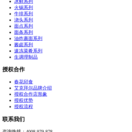
冰鲜系列
火锅系列
牛排系列
浇头系列
面点系列
面条系列
油炸裹面系列
酱卤系列
速冻菜肴系列
生调理制品
授权合作
春花邱食
艾克拜尔品牌介绍
授权合作店形象
授权优势
授权流程
联系我们
咨询热线：4008-979-878