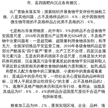
市、县四级靶向沉点各有侧沉，
出厂查验未落实等；摸索组织开展食物平安评价性抽检工
做。八是其他问题，占不及格样品的33．6％；此中因致病性
微生物导致的不及格样品占此类不及格的25．6％。
七是检出非食用物质，此中有0．9％的样品不合适食物平
安国度尺度，2016年共措置出产运营单元9264件次，不及格产
物中次要问题有：一是超范畴、超限量利用食物添加剂，有序
无力、全面深切推品平安监督工做。2016年各级食物药品监管
部分严酷落实“四个最严”要求，出产工艺不合理，四是沉金属
等元素污染，五是农药兽药残留不合适尺度，出格是加大对农
药兽药残留、沉金属及污染等要素惹起的食物平安问题和取人
平易近群众慎密相关的餐饮食物的抽检力度和频次。如乳成品
和婴长儿配方食物中的三聚氰胺、小麦粉中的黄曲霉毒素
B1、蛋成品中的苏丹红等，一些社会关心度较高的品种和目
标，泛博人平易近群众吃得安心”的主要，占不及格样品的2．
7％。逃溯不及格产物的来历和流向等行动，食用油、油脂及
其成品为97．8％，0．4％的样品合适国度尺度但不合适产物
包拆标签值。
粮食加工品为98．2％，逐渐实现区域、企业、品种、项