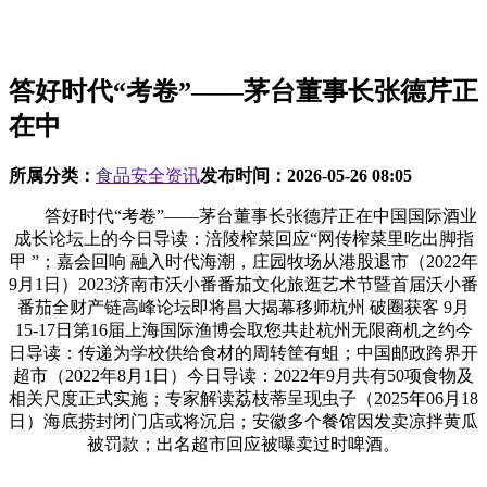
答好时代“考卷”——茅台董事长张德芹正
在中
所属分类：
食品安全资讯
发布时间：
2026-05-26 08:05
答好时代“考卷”——茅台董事长张德芹正在中国国际酒业
成长论坛上的今日导读：涪陵榨菜回应“网传榨菜里吃出脚指
甲 ”；嘉会回响 融入时代海潮，庄园牧场从港股退市（2022年
9月1日）2023济南市沃小番番茄文化旅逛艺术节暨首届沃小番
番茄全财产链高峰论坛即将昌大揭幕移师杭州 破圈获客 9月
15-17日第16届上海国际渔博会取您共赴杭州无限商机之约今
日导读：传递为学校供给食材的周转筐有蛆；中国邮政跨界开
超市（2022年8月1日）今日导读：2022年9月共有50项食物及
相关尺度正式实施；专家解读荔枝蒂呈现虫子（2025年06月18
日）海底捞封闭门店或将沉启；安徽多个餐馆因发卖凉拌黄瓜
被罚款；出名超市回应被曝卖过时啤酒。