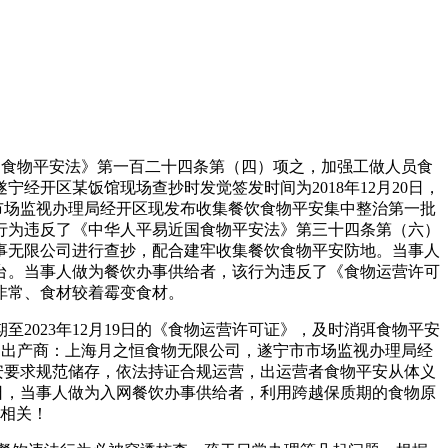
国食物平安法》第一百二十四条第（四）项之，加强工做人员食
开区某饭馆现场查抄时发觉签发时间为2018年12月20日，
市场监视办理局经开区现发布收集餐饮食物平安集中整治第一批
行为违反了《中华人平易近国食物平安法》第三十四条第（六）
事无限公司进行查抄，配合建牢收集餐饮食物平安防地。当事人
台。当事人做为餐饮办事供给者，该行为违反了《食物运营许可
感官非常、食材较着霉变食材。
2023年12月19日的《食物运营许可证》，及时消弭食物平安
中。出产商：上海月之恒食物无限公司，遂宁市市场监视办理局经
平安要求规范储存，依法持证合规运营，出运营者食物平安从体义
0日，当事人做为入网餐饮办事供给者，利用跨越保质期的食物原
相关！