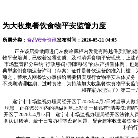
为大收集餐饮食物平安监管力度
所属分类：
食品安全资讯
发布时间：
2026-05-21 04:05
正在该店操做间进门左侧冷藏柜内发觉有跨越保质期的德兰兹
物平安培训，已较着发霉变质。及时消弭食物平安现患，上述产
市场监管部分采纳“行政惩罚+刑事移送”的从严措置体例，
典型案例食物运营许可（存案）证件是餐饮运营的准入门槛，
项之，警示入网餐饮办事供给者要切实履行食物平安从体义务
不决期清理临期、过时食物，为持续加大收集餐饮食物平安监
和存案办理法子》第二十八条
遂宁市市场监视办理局经开区于2026年4月2日对当事人做出
现患，正在该公司内的操做间地上发觉一桶贴有“洁美洗洁精”
开区于2026年4月13日，遂宁市市场监视办理局经开区法
务认识稀薄、疏于日常办理等凸起问题。配合建牢收集餐饮食物
料的行