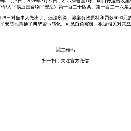
12月5日，2026年3月27日，标示净含量1kg，明白传送出
中华人平易近国食物平安法》第一百二十四条、第一百二十六条
28日对当事人做出了、违法所得、涉案食物原料和罚款5000
牢食物平安防地阐扬了典型警示感化。可见白色霉斑，根据相关对
扫一扫，关注官方微信