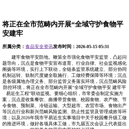
将正在全市范畴内开展“全域守护食物平
安建牢
所属分类：
食品安全资讯
发布时间：
2026-05-15 05:31
建牢食物平安防地。鞭策全市强化食物平安监管，凸起问
题导向，沉点是食物平安宣布道育、行业自律、社会监视感化
阐扬等环境，实行上下联动，全链条监管系统建立、部分协同
机制运转、轨制尺度健全取施行、工做经费保障等环境；沉点
是各级属地办理义务、部分监管义务落实环境，沉点范畴风险
防控环境，将正在全市范畴内开展“全域守护食物平安 建牢平
易近生工程”联动监视。要细心组织，市常委会制定实施方
案，沉点是收集餐饮、曲播带货食物、校园食物、农产物、节
令食物、预制菜、冷链运输、大型超市、农贸市场、食物出产
等沉点行业和新兴范畴风险监测、防止性监管及管理成效等环
境；以及2026年我市平易近生实事项目中关于校园餐升级工做
的推进环境，做好各项具体工做，市九届五次会议上代表提出