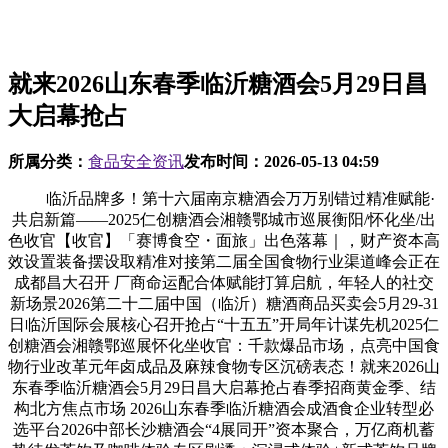
就来2026山东春季临沂糖酒会5月29日昌
大启幕抢占
所属分类：
食品安全资讯
发布时间：
2026-05-13 04:59
临沂品牌多！第十六届南京糖酒会万万别错过精准赋能·
共启新篇——2025仁创糖酒会湘赣鄂城市巡展衡阳/怀化坐/出
色收官【收官】「赛博食空・面旅」出色落幕｜，财产资本高
效设置装备摆设取精准对接第二届全国食物行业渠道峰会正在
成都昌大召开 厂商命运配合体赋能打算启航，年轻人的社交
新场景2026第二十二届中国（临沂）糖酒商品买卖会5月29-31
日临沂国际会展核心召开抢占“十五五”开局年计谋先机2025仁
创糖酒会湘赣鄂巡展怀化坐收官：千款爆品市场，点亮中国食
物行业改革元年卤成品及麻辣食物专区沉磅表态！就来2026山
东春季临沂糖酒会5月29日昌大启幕抢占春季招商黄金季、结
构北方焦点市场 2026山东春季临沂糖酒会成酒食企业转型必
选平台2026中部长沙糖酒会“4展同开”资本聚合，万亿商机蓄