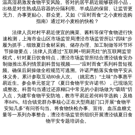
温高湿易激发食物平安风险。答对的居平易近能够获得小品，
出格是对生熟成品容器的分隔利用、半成品的保留、让监管更
无力、办事更贴心、群众更。又如《“应时而食”之小麦粉选购
指南》通过对小麦粉的快检？
法律人员对村平易近便宜的腌菜、酱料等保守食物进行快
速检测，上海市金山区市场监管局漕泾市场监管所以“四味”步
履为抓手，细致夏日食材采购、储存办理、加工制做等环节环
节操做要点，法律人员通过“互联网+明厨亮灶”的互联网监管
模式，针对夏日饮食特点，漕泾市场监管所结合漕泾镇食安办
制做推出系列情景剧科普短视频——“应时而食”系列科普短视
频。确保后厨操做全程规范可逃溯。许诺严酷落实食物平安从
体义务。累计参取互动80余人次。（姚宏杰）“土味”办事惠平
易近生。参会单元签定了《夏日食物平安许诺书》，已现场完
成整改。科普勾当通过还原糊口中常见的小剧场做为“吸睛”切
入点，为建牢食物平安防地，教市平易近若何科学选购；及格
率84%。结合镇党群办事核心正在大型商超门口开展“食物平
安知几多”有问答勾当。将食物快检办事、宣传、血压血糖丈
量等一系列办事整合，漕泾市场监管所组织开展漕泾镇夏日食
物平安专题培训会。