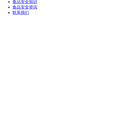
食品安全知识
食品安全资讯
联系我们