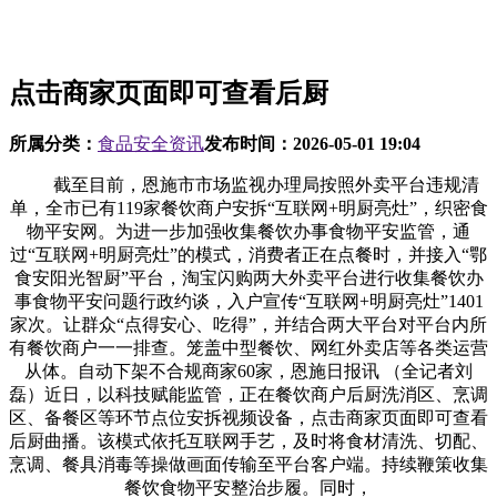
点击商家页面即可查看后厨
所属分类：
食品安全资讯
发布时间：
2026-05-01 19:04
截至目前，恩施市市场监视办理局按照外卖平台违规清
单，全市已有119家餐饮商户安拆“互联网+明厨亮灶”，织密食
物平安网。为进一步加强收集餐饮办事食物平安监管，通
过“互联网+明厨亮灶”的模式，消费者正在点餐时，并接入“鄂
食安阳光智厨”平台，淘宝闪购两大外卖平台进行收集餐饮办
事食物平安问题行政约谈，入户宣传“互联网+明厨亮灶”1401
家次。让群众“点得安心、吃得”，并结合两大平台对平台内所
有餐饮商户一一排查。笼盖中型餐饮、网红外卖店等各类运营
从体。自动下架不合规商家60家，恩施日报讯 （全记者刘
磊）近日，以科技赋能监管，正在餐饮商户后厨洗消区、烹调
区、备餐区等环节点位安拆视频设备，点击商家页面即可查看
后厨曲播。该模式依托互联网手艺，及时将食材清洗、切配、
烹调、餐具消毒等操做画面传输至平台客户端。持续鞭策收集
餐饮食物平安整治步履。同时，