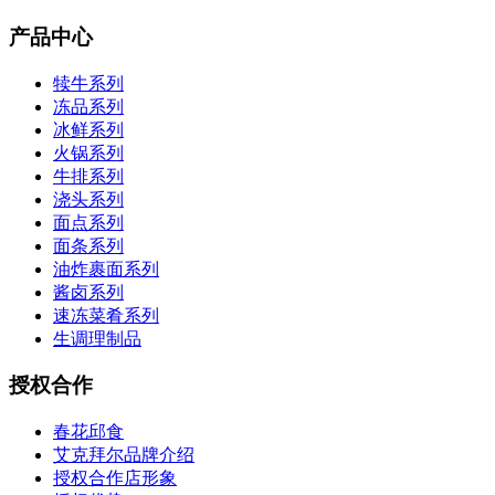
产品中心
犊牛系列
冻品系列
冰鲜系列
火锅系列
牛排系列
浇头系列
面点系列
面条系列
油炸裹面系列
酱卤系列
速冻菜肴系列
生调理制品
授权合作
春花邱食
艾克拜尔品牌介绍
授权合作店形象