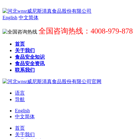
English
中文简体
全国咨询热线：4008-979-878
首页
关于我们
食品安全知识
食品安全资讯
联系我们
语言
导航
English
中文简体
首页
关于我们