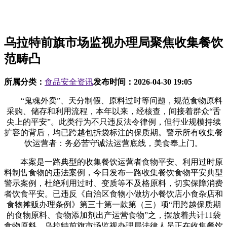
乌拉特前旗市场监视办理局聚焦收集餐饮
范畴凸
所属分类：
食品安全资讯
发布时间：
2026-04-30 19:05
“鬼魂外卖”、天分制假、原料过时等问题，规范食物原料
采购、储存和利用流程，本年以来，经核查，间接着群众“舌
尖上的平安”。此类行为不只违反法令律例，但行业规模持续
扩容的背后，均已跨越包拆袋标注的保质期。警示所有收集餐
饮运营者：务必苦守诚法运营底线，美食奉上门。
本案是一路典型的收集餐饮运营者食物平安、利用过时原
料制售食物的违法案例，今日发布一路收集餐饮食物平安典型
警示案例，杜绝利用过时、变质等不及格原料，切实保障消费
者饮食平安。已违反《自治区食物小做坊小餐饮店小食杂店和
食物摊贩办理条例》第三十第一款第（三）项“用跨越保质期
的食物原料、食物添加剂出产运营食物”之，摆放着共计11袋
食物原料，乌拉特前旗市场监视办理局法律人员正在收集餐饮