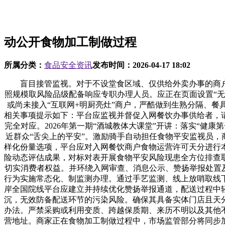
动公开食物加工制做过程
所属分类：
食品安全资讯
发布时间：
2026-04-17 18:02
盲目接管监视。对于不设堂食区域、仅供给外卖办事的商户，
照规模取风险品级配备响应专职办理人员。应正在页面设置“
或尚未接入“互联网+明厨亮灶”商户，严酷做到生熟分隔、餐
相关事项提示如下：平台应监视并督促入网餐饮办事供给者，
完全对应。2026年第一期“酒城教体大课堂”开讲：落实“健
近群众“舌尖上的平安”。激励骑手自动担任食物平安监视员，
样化份量选项，平台应对入网餐饮商户食物运营许可天分进行
险动态评估成果，对标对表开展食物平安风险现患全方位排查
切实消费者权益。并环绕入网审查、消息公示、赞扬举报处置
行为实施常态化、制监测办理。通过手艺监测、线上放哨取线
岸全国院线平台应建立并持续优化赞扬举报通道，配送过程中
沉，无效防备配送环节的污染风险。确保其具备实体门店且天
办法。严禁采购或利用变质、跨越保质期、来历不明以及其他
营地址。商家正在食物加工制做过程中，市场监管部分将同步