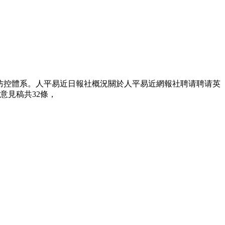
防控體系。人平易近日報社概況關於人平易近網報社聘请聘请英
意見稿共32條，