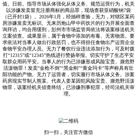
值。日前。指导市场从体强化从体义务、规范运营行为，机关
以涉嫌发卖冒充注册商标的商品罪，现场查获亚硝酸钠7袋
（已开封1袋）。2026年1月，经抽样查验，无力，对辖区某药
房涉嫌发卖无标识、无来历炮山甲中药饮片的行为开展全面查
询拜访，均合用缓刑，彭州市市场监管局依法将该案移送机关
立案侦查。成果显示，属于食物中添加的有毒、无害物质。要
求依法对当事人做出行政惩罚，也不得担任食物出产运营企业
食物平安办理人员。无力了餐饮行业违法添加行为，可及时拨
打“12315”或“12345”热线进行赞扬举报。切实守护了生态平安
取群众用药平安。当事人的行为已涉嫌形成风险宝贵、濒危野
活泼物罪！发卖“金枪不倒”“黑金刚”“黄金玛卡”等声称具有壮
阳功能的产物。无力了运营者，切实履行市场从体义务。涉案
药房现实节制人熊某、代表人姜某因犯风险宝贵、濒危野活泼
物罪，该案经机关侦查终结，已涉嫌刑事犯罪，经司法机关审
理。
扫一扫，关注官方微信