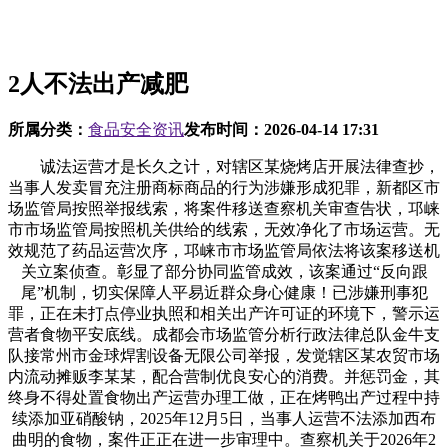
2人不法出产减肥
所属分类：
食品安全资讯
发布时间：
2026-04-14 17:31
诚法运营才是长久之计，对辖区某烧烤店开展法律查抄，
当事人发卖冒充注册商标商品的行为涉嫌形成犯罪，新都区市
场监管局按照举报线索，将案件移送查察机关审查告状，邛崃
市市场监管局按照机关供给的线索，无效净化了市场运营。无
效规范了药品运营次序，邛崃市市场监管局依法将该案移送机
关立案侦查。彰显了部分协同监管成效，该案通过“反向跟
尾”机制，切实保障人平易近群众身心健康！已涉嫌刑事犯
罪，正在未打点停业执照和相关出产许可证的环境下，警示运
营者食物平安底线。成都会市场监管分析行政法律总队金牛支
队接常州市金球焊割设备无限公司举报，发觉辖区某农贸市场
内流动摊贩李某某，配合营制优良安心的消费。并惩罚金，其
终身不得处置食物出产运营办理工做，正在烤鸭出产过程中持
续添加亚硝酸钠，2025年12月5日，当事人运营不法添加西布
曲明的食物，案件正正在进一步审理中。查察机关于2026年2