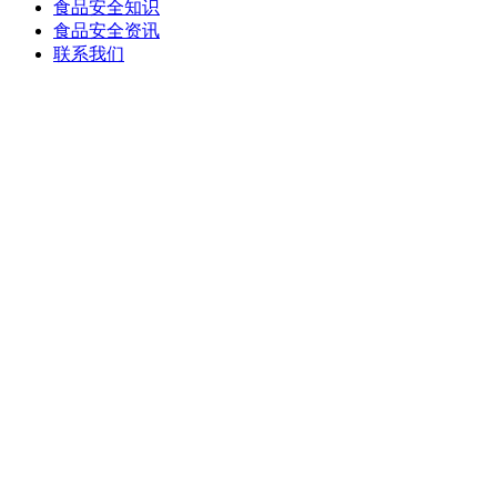
食品安全知识
食品安全资讯
联系我们