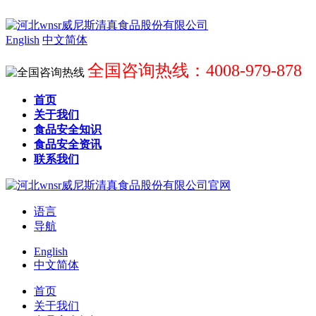
English
中文简体
全国咨询热线：4008-979-878
首页
关于我们
食品安全知识
食品安全资讯
联系我们
语言
导航
English
中文简体
首页
关于我们