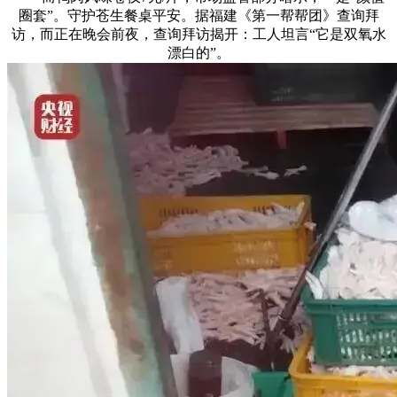
圈套”。守护苍生餐桌平安。据福建《第一帮帮团》查询拜
访，而正在晚会前夜，查询拜访揭开：工人坦言“它是双氧水
漂白的”。