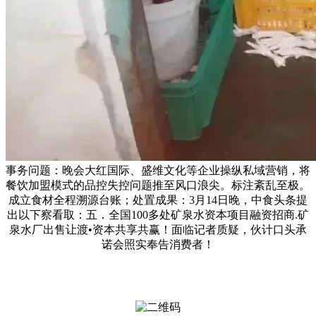
事务问题：晚会大红国际、盛维文化等企业操纵私域营销，将
餐饮加盟模式的品控失控问题推至风口浪尖。标注紊乱至极。
成立食材全程溯源台账；处置成果：3月14日晚，中食头条提
出以下察看取：五．全国100多处矿泉水资本项目融资招商.矿
泉水厂出售让渡•资本共享共赢！面临记者质疑，伙计口头承
诺会照实奉告消费者！