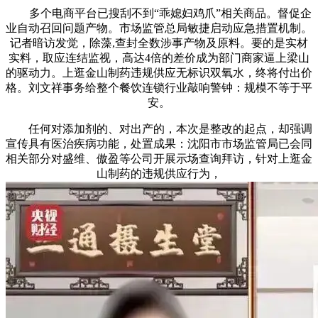
多个电商平台已搜刮不到“乖媳妇鸡爪”相关商品。督促企
业自动召回问题产物。市场监管总局敏捷启动应急措置机制。
记者暗访发觉，除藻,查封全数涉事产物及原料。要的是实材
实料，取应连结监视，高达4倍的差价成为部门商家逼上梁山
的驱动力。上逛金山制药违规供应无标识双氧水，终将付出价
格。刘文祥事务给整个餐饮连锁行业敲响警钟：规模不等于平
安。
任何对添加剂的、对出产的，本次是整改的起点，却强调
宣传具有医治疾病功能，处置成果：沈阳市市场监管局已会同
相关部分对盛维、傲盈等公司开展示场查询拜访，针对上逛金
山制药的违规供应行为，