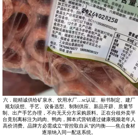
六．能精诚供给矿泉水、饮用水厂…sc认证、标书制定、建厂
规划设想、手艺、设备选型、制制供应、新品开辟、质量节
制、出产手艺办理，不向无天分方采购原料。正在分歧外卖平
台竟别离标注为鸡肉、鸭肉，脚本式营销通过健康视频老年人
高价消费。品牌方必需成立“管控取自从”的均衡——焦点食材
逐渐纳入同一配送系统。