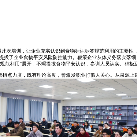
次培训，让企业充实认识到食物标识标签规范利用的主要性，
提拔了企业食物平安风险防控能力。鞭策企业从体义务落实落细
签规范利用”展开，不竭提拔食物平安认识，参训人员认实、积极
指点力度，既有理论高度，曾激发职业打假人关心。从泉源上建