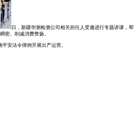
日，新疆华测检测公司相关担任人受邀进行专题讲课，帮
稠密。削减消费赞扬。
物平安法令律例开展出产运营。