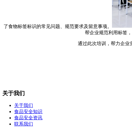
了食物标签标识的常见问题、规范要求及留意事项。
帮企业规范利用标签，
通过此次培训，帮力企业实现
关于我们
关于我们
食品安全知识
食品安全资讯
联系我们