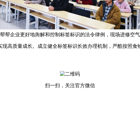
帮帮企业更好地舆解和控制标签标识的法令律例，现场进修空气
高质量成长。成立健全标签标识长效办理机制，严酷按照食
扫一扫，关注官方微信