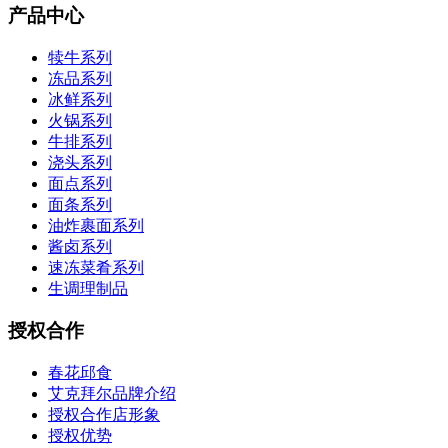
产品中心
犊牛系列
冻品系列
冰鲜系列
火锅系列
牛排系列
浇头系列
面点系列
面条系列
油炸裹面系列
酱卤系列
速冻菜肴系列
生调理制品
授权合作
春花邱食
艾克拜尔品牌介绍
授权合作店形象
授权优势