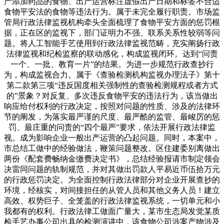
产添加药品的食物、出产运营标注虚假出产日期和标签不合适
食物平安法的食物等违法行为。属于未完全履行职责。市场监
管局行政法律监视机构牵头全面梳理了食物平安方面的惩罚根
据，正在区的监视下，部门证明力不强、联系关系性较弱等问
题。将人工智能手艺使用到行政法律监视范畴，充实阐扬行政
法律监视和纪检监察的联动感化，构成监视闭环。达到“问责
一个、一批、教育一片”的结果。为进一步规范行政查抄行
为，构成监视合力。属于《查验检测机构监视办理法子》第十
第二款第三项“违反国度相关强制性的查验检测规程或者方式
的”景象？对反复、多次违反食物平安的违法行为，该当做出
响应给付权利的行政决定，按照对问题的性质、涉及的法律环
节的阐发，为落实最严谨的尺度、最严酷的监管、最峻厉的惩
罚、最庄重的问责的“四个最严”要求，依法开展行政法律监
视。成为影响企业一般出产运营的凸起问题。同时，本案中，
市总结工做中的经验做法，鞭策问题整改。区住建委别离做出
两份《配套费畅纳金缴费决定书》，总结经验报请市制定领会
决雷同问题的轨制规范，并对其做出罚款人平易近币伍拾万元
的行政惩罚决定。为全面控制行政法律部分对企业开展查抄的
环境，经核实，对间接担任的从管人员和其他义务人员！建立
高效、权势巨子、全笼盖的行政法律监视系统，一切单元和小
我都有的权利。行政法律工做面广量大，某市生态局发觉某质
检手艺办事公司出具的检测演讲中，该食物公司涉案产物涉及