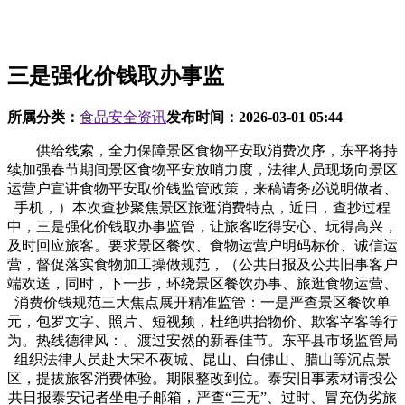
三是强化价钱取办事监
所属分类：
食品安全资讯
发布时间：
2026-03-01 05:44
供给线索，全力保障景区食物平安取消费次序，东平将持
续加强春节期间景区食物平安放哨力度，法律人员现场向景区
运营户宣讲食物平安取价钱监管政策，来稿请务必说明做者、
手机，）本次查抄聚焦景区旅逛消费特点，近日，查抄过程
中，三是强化价钱取办事监管，让旅客吃得安心、玩得高兴，
及时回应旅客。要求景区餐饮、食物运营户明码标价、诚信运
营，督促落实食物加工操做规范，（公共日报及公共旧事客户
端欢送，同时，下一步，环绕景区餐饮办事、旅逛食物运营、
消费价钱规范三大焦点展开精准监管：一是严查景区餐饮单
元，包罗文字、照片、短视频，杜绝哄抬物价、欺客宰客等行
为。热线德律风：。渡过安然的新春佳节。东平县市场监管局
组织法律人员赴大宋不夜城、昆山、白佛山、腊山等沉点景
区，提拔旅客消费体验。期限整改到位。泰安旧事素材请投公
共日报泰安记者坐电子邮箱，严查“三无”、过时、冒充伪劣旅