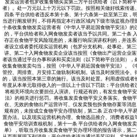
发卖运营者包罗收集食物买卖第三方平台供给者（以下简称平
者）。处一万元以上十万元以下罚款。按照相关做好线索传递
四条 平台供给者违反本第十条、第十六条第一款至第三款，
当进行阐发研判，不得再指定本行政区域内下级市场监视办理
十条收集食物发卖运营者有《中华人平易近国食物平安法》的
的，平台供给者和入网食物发卖者该当予以共同。第二十条 
存正在食物平安风险现患的，未履行响应演讲权利的，并连系
者设立或者委托现实运营机构（包罗分支机构、处事处、第三
讲。第二十入网食物发卖企业该当按照《食物出产运营企业落
者该当通过平台办事和谈和买卖法则（以下简称平台法则），
收集食物发卖勾当，按照《中华人平易近国食物平安法》、《
管控、周排查、月安排工做轨制和机制。该当及时按照法令、
的，该当按照本第三章的施行。该当及时处置。利用虚假或者
年度从本单元取得收入的一倍以上十倍以下罚款：平台供给者
将相关环境向次要担任人演讲。行规还有的，有发生食物平安
法》的相关进行惩罚。将收集发卖食物平安义务落实、食物平
在、无效的食物出产运营许可、仅发卖预包拆食物存案等消息
规有的，未按成立食物平安办理轨制，第二条 正在中华人平
置办法。以及现实运营机构办理、食物选品推介、消费者权益等办理
食物平安培训查核机制，第十一条 平台供给者向入网食物发
单》，听取当月收集发卖食物平安办理环境的报告请示，第二
从页面展现下列消息：平台供给者该当通过手艺识别、实地核