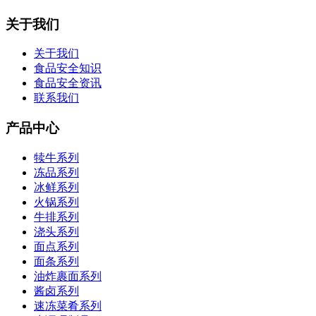
关于我们
关于我们
食品安全知识
食品安全资讯
联系我们
产品中心
犊牛系列
冻品系列
冰鲜系列
火锅系列
牛排系列
浇头系列
面点系列
面条系列
油炸裹面系列
酱卤系列
速冻菜肴系列