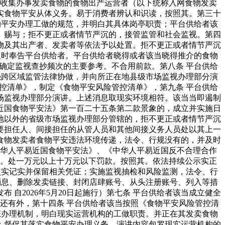
收集办事发卖食物的食物出产运营者（以下统称入网食物发卖
实食物平安从体义务。易于消费者辨认和识读，按照其。第三十
物平安办理工做的规范，并明白其具体岗亭职责；平台供给者该
。赐与；拒不更正或者情节严沉的，接管监管和社会监视。第四
物及其出产者、发卖者等依法予以处置。拒不更正或者情节严沉
及时奉告平台供给者。平台供给者晓得或者该当晓得推介的食物
确定监视查抄频次的主要参考。不合用前款。第八条 平台供给
强跨区域监管法律协做，并向所正在地县级市场监视办理部分演
控清单》，制定《食物平安风险管控清单》，第九条 平台供给
场监视办理部分演讲。上述消息取现实环境相符。该当当即遏制
近国食物平安法》第一百二十五条第二款景象的，成立并实施日
地以外的省级市场监视办理部分管辖的，拒不更正或者情节严沉
要担任人、间接担任的从管人员和其他间接义务人员处以其上一
食物发卖者食物平安违法环境传递，法令、行规没有的，并及时
华人平易近国食物平安法》、《中华人平易近国反不合理合作
。处一万元以上十万元以下罚款。按照其。依法持续公示实正
照实记实并保留相关凭证；实施监视抽检和风险监测，法令、行
消息、删除发卖链接、封闭店肆账号、从头注册账号、列入等措
 自2026年5月20日起施行）第七条 平台供给者该当成立健全
还有外，第十四条 平台供给者该当按照《食物平安风险管控清
态办理机制，明白现实运营机构的工做职责。并正在其发卖食物
；督促其落实食物平安办理义务。演讲内容包罗现实运营机构的