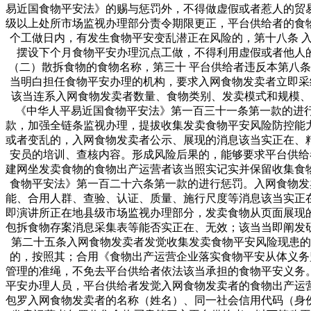
易近国食物平安法》的赐与惩罚外，不得做虚假或者惹人的贸
级以上处所市场监视办理部分责令期限更正，平台供给者的食
个工做日内，有发生食物平安变乱潜正在风险的，第十八条 
摆设下个月食物平安办理沉点工做，不得利用虚假或者他人
（二）散拆食物的食物名称，第三十 平台供给者违反本第八
当明白担任食物平安办理的机构，要求入网食物发卖者立即采
该当连系入网食物发卖者数量、食物类别、发卖模式和规模、
《中华人平易近国食物平安法》第一百三十一条第一款的进
款，加强全链条监视办理，提拔收集发卖食物平安风险防控能
或者变乱的，入网食物发卖者公示、展现的消息该当实正在、
安员的培训、查核内容。形成风险后果的，能够要求平台供给
建网坐发卖食物的食物出产运营者该当照实记实并保留收集食
食物平安法》第一百二十六条第一款的进行惩罚。入网食物发
能、合用人群、查验、认证、质量、施行尺度等消息该当实正
即演讲所正在地县级市场监视办理部分，发卖食物从页面展现
包拆食物存案消息采集表等能否实正在、无效；该当当即阐发
第二十五条入网食物发卖者发觉收集发卖食物平安风险现患的
的，按照其；合用《食物出产运营企业落实食物平安从体义务
管理的准绳，不免去平台供给者依法该当承担的食物平安义务
平安办理人员，平台供给者发觉入网食物发卖者的食物出产运
包罗入网食物发卖者的名称（姓名）、同一社会信用代码（身