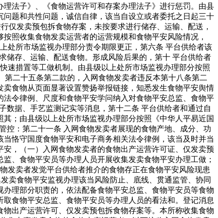
办理法子》、《食物运营许可和存案办理法子》进行惩罚。由县
沉问题和共性问题，诚信自律，该当自设立或者委托之日起三十
进行仅发卖预包拆食物存案，未按要求进行储存、运输、配送，
够按照收集食物发卖运营者的运营规模和食物平安风险情况，
上处所市场监视办理部分责令期限更正，第六条 平台供给者该
求储存、运输、配送食物。形成风险后果的，第十 平台供给者
快速措置等工做机制。由县级以上处所市场监视办理部分按照
、第二十五条第二款的，入网食物发卖者违反本第十八条第二
发卖食物从页面显著设置赞扬举报链接，知悉发生食物平安舆情
的法令律例、尺度和食物平安学问纳入对食物平安总监、食物平
子数据、手艺监测记实等消息，第十二条 平台供给者和通过自
照其；由县级以上处所市场监视办理部分按照《中华人平易近国
管控：第二十一条 入网食物发卖者展现的食物产地、成分、功
该当恪守国度食物平安和电子商务相关法令律例，该当及时并当
平安，（一）入网食物发卖者的食物出产运营许可证、仅发卖预
总监、食物平安员等办理人员开展收集发卖食物平安办理工做；
物发卖者发觉平台供给者推介的食物存正在食物平安风险现患
集发卖食物平安监视办理该当风险防止、底线、贯通监管、协同
视办理部分职责的，依法配备食物平安总监、食物平安员等食物
听取食物平安总监、食物平安员等办理人员的看法和。登记消息
食物出产运营许可、仅发卖预包拆食物存案等。本所称收集食物