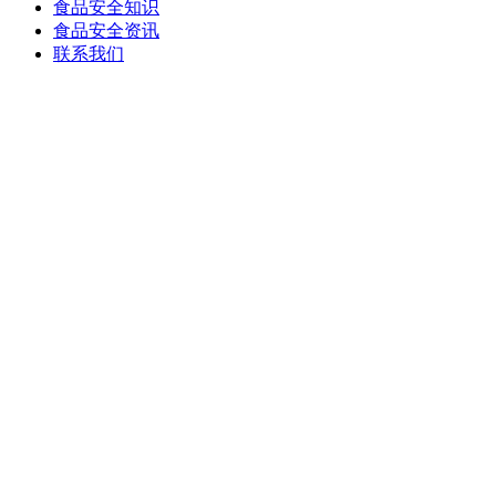
食品安全知识
食品安全资讯
联系我们