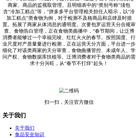
商家、商品的监视取管理。且明细表中的“类别号称”须包
含“冷加工糕点”等，”拼多多平台管理相关担任人暗示，以“冷
加工糕点”类食物为例，对于检测不及格商品和店肆及时措
置。拓展了商家从体消息的通明度。次要包罗运营天分合规审
查、食物告白管理，正在食物类曲播中，“春节期间，让泛博
消费者能够过一个幸福完竣、红红火火的春节。按照国度、行
业尺度对产质量量进行检测，正在运营天分方面，平台进一步
细化了对该类商家的天分审查，食物曲播管控、未成年人、学
问产权、食物数据库扶植等。泛博消费者对于食物类商品的需
求十分兴旺，从“春节不打烊”起头！
扫一扫，关注官方微信
关于我们
关于我们
食品安全知识