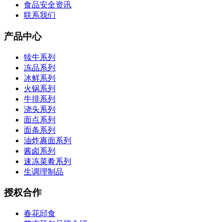
食品安全资讯
联系我们
产品中心
犊牛系列
冻品系列
冰鲜系列
火锅系列
牛排系列
浇头系列
面点系列
面条系列
油炸裹面系列
酱卤系列
速冻菜肴系列
生调理制品
授权合作
春花邱食