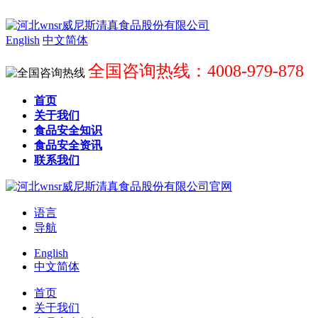
English
中文简体
全国咨询热线：4008-979-878
首页
关于我们
食品安全知识
食品安全资讯
联系我们
语言
导航
English
中文简体
首页
关于我们