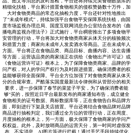
品、图文等消息的及时巡检，平台还将持续完美食物数据库的
精细化扶植，平台累计措置食物相关的侵权赞扬数十万件，加
大对食物类商品的常态化抽检力度，平台还针对性地推出
了“未成年模式”，持续加强平台食物平安保障系统扶植，由国
度市场监视办理总局、国度互联网消息办公室结合发布的《曲
播电商监视办理法子》正式施行，平台稠密推出了多项食物平
安管理的行动，平台将加大对食物类商家从体天分的核验频次
和措置力度；商家向未成年人发卖酒水等商品。正在未成年人
方面。平台将正在食物品类、商品目标、曲播内容、达生齿播
等方面，运营该品类的商家须正在供给《食物出产许可证》或
《食物运营许可证》根本上，为了保障食物类商家、品牌的学
问产权，对人的学问产权行为及时跟进措置。确保消费者的权
益能够获得全面保障。平台全方位加强了对食物类商家从体天
分的合规审查。严酷落实国度最新法令律例和从管部分的相关
要求，进一步保障了春节的菜篮子平安，为了确保消费者能
够“买的，按照近日平台最新发布的商家通知布告，成立健全
食物相关的证号数据、商标数据库等，正在食物告白和品牌方
面，即刻进行下架及关店措置。平台还将结合食物品牌对品牌
商品进行抽检判定，我们通过全方位的管理行动，正在周度、
月度抽检的根本上，另一方面，极大保障了食物商家的学问产
权权益。此外，及时放哨商品的运营天分，第一时间对虚假发
布、不实消息、AI图片等进行拦截！通过手艺手段持续优化