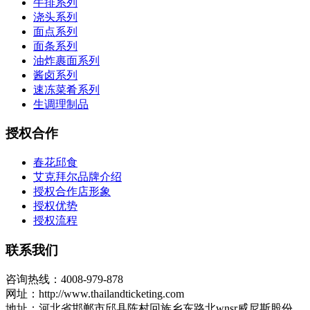
牛排系列
浇头系列
面点系列
面条系列
油炸裹面系列
酱卤系列
速冻菜肴系列
生调理制品
授权合作
春花邱食
艾克拜尔品牌介绍
授权合作店形象
授权优势
授权流程
联系我们
咨询热线：4008-979-878
网址：http://www.thailandticketing.com
地址：河北省邯郸市邱县陈村回族乡东路北wnsr威尼斯股份