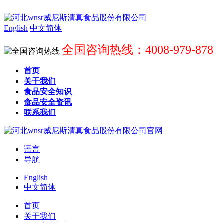
English
中文简体
全国咨询热线：4008-979-878
首页
关于我们
食品安全知识
食品安全资讯
联系我们
语言
导航
English
中文简体
首页
关于我们