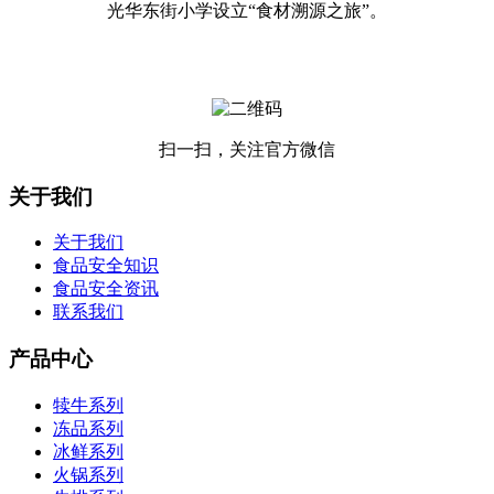
光华东街小学设立“食材溯源之旅”。
扫一扫，关注官方微信
关于我们
关于我们
食品安全知识
食品安全资讯
联系我们
产品中心
犊牛系列
冻品系列
冰鲜系列
火锅系列