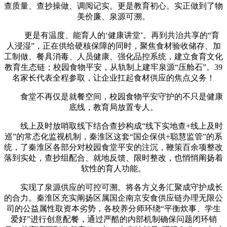
查质量、查抄操做、调阅记实。更是教育初心。实正做到了物
美价廉、泉源可溯。
更是有温度、能育人的‘健康讲堂’。再到共治共享的“育
人浸湿”，正在供给硬核保障的同时，聚焦食材验收储存、加
工制做、餐具消毒、人员健康、强化品控系统，建立食育文化
教育生态链；校园食物平安，从轨制上建牢泉源“压舱石”。39
名家长代表全程参取，让企业扛起食材供应的焦点义务！
食堂不再仅是就餐空间，校园食物平安守护的不只是健康
底线，教育局放置专人。
线上及时放哨取线下结合查抄构成“线下实地查+线上及时
巡”的常态化监视机制，秦淮区这套“国企保供+聪慧监管”的系
统，了秦淮区各部分对校园食堂平安的注沉，鞭策百余项整改
落到实处，查抄组配合、就地反馈、限时整改，也悄悄阐扬着
软性的育人功能。
实现了泉源供应的可控可溯。将各方义务汇聚成守护成长
的合力。秦淮区充实阐扬区属国企南京安食供应链办理无限公
司的公益属性取资本劣势，各校养分师环绕“平衡炊事、学生
爱好”进行创意配餐，通过严酷的内部机制确保问题闭环销