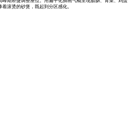
峰期矫捷调整座位。用扁平化插画气概呈现腊肠、青菜、鸡蛋
捧着滚烫的砂煲，既起到分区感化。