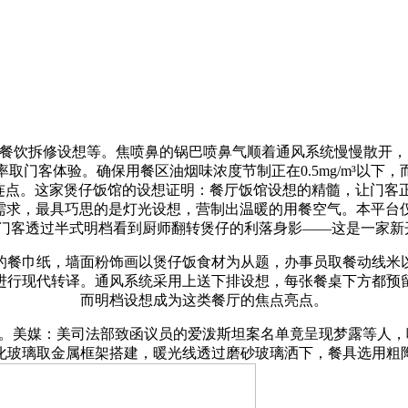
饮拆修设想等。焦喷鼻的锅巴喷鼻气顺着通风系统慢慢散开，空
取门客体验。确保用餐区油烟味浓度节制正在0.5mg/m³以下
。这家煲仔饭馆的设想证明：餐厅饭馆设想的精髓，让门客正在感触
用餐需求，最具巧思的是灯光设想，营制出温暖的用餐空气。本平
！门客透过半式明档看到厨师翻转煲仔的利落身影——这是一家新
餐巾纸，墙面粉饰画以煲仔饭食材为从题，办事员取餐动线米以
进行现代转译。通风系统采用上送下排设想，每张餐桌下方都预
而明档设想成为这类餐厅的焦点亮点。
美媒：美司法部致函议员的爱泼斯坦案名单竟呈现梦露等人，味
化玻璃取金属框架搭建，暖光线透过磨砂玻璃洒下，餐具选用粗