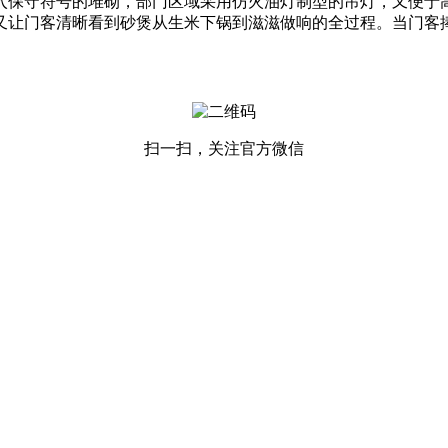
保守符号的堆砌，部门区域采用仿火油灯制型的吊灯，又便于高
又让门客清晰看到砂煲从生米下锅到滋滋做响的全过程。当门客
扫一扫，关注官方微信