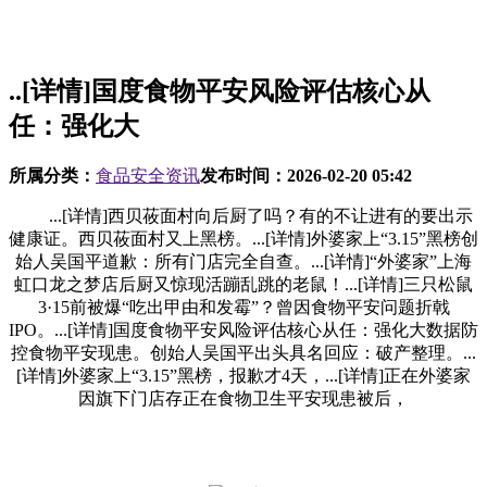
..[详情]国度食物平安风险评估核心从
任：强化大
所属分类：
食品安全资讯
发布时间：
2026-02-20 05:42
...[详情]西贝莜面村向后厨了吗？有的不让进有的要出示
健康证。西贝莜面村又上黑榜。...[详情]外婆家上“3.15”黑榜创
始人吴国平道歉：所有门店完全自查。...[详情]“外婆家”上海
虹口龙之梦店后厨又惊现活蹦乱跳的老鼠！...[详情]三只松鼠
3·15前被爆“吃出甲由和发霉”？曾因食物平安问题折戟
IPO。...[详情]国度食物平安风险评估核心从任：强化大数据防
控食物平安现患。创始人吴国平出头具名回应：破产整理。...
[详情]外婆家上“3.15”黑榜，报歉才4天，...[详情]正在外婆家
因旗下门店存正在食物卫生平安现患被后，