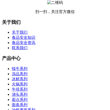
扫一扫，关注官方微信
关于我们
关于我们
食品安全知识
食品安全资讯
联系我们
产品中心
犊牛系列
冻品系列
冰鲜系列
火锅系列
牛排系列
浇头系列
面点系列
面条系列
油炸裹面系列