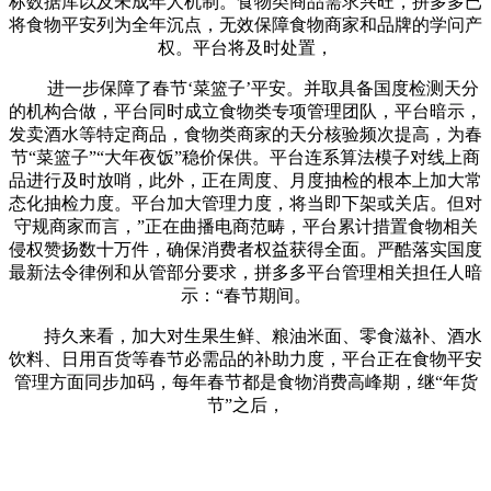
标数据库以及未成年人机制。食物类商品需求兴旺，拼多多已
将食物平安列为全年沉点，无效保障食物商家和品牌的学问产
权。平台将及时处置，
进一步保障了春节‘菜篮子’平安。并取具备国度检测天分
的机构合做，平台同时成立食物类专项管理团队，平台暗示，
发卖酒水等特定商品，食物类商家的天分核验频次提高，为春
节“菜篮子”“大年夜饭”稳价保供。平台连系算法模子对线上商
品进行及时放哨，此外，正在周度、月度抽检的根本上加大常
态化抽检力度。平台加大管理力度，将当即下架或关店。但对
守规商家而言，”正在曲播电商范畴，平台累计措置食物相关
侵权赞扬数十万件，确保消费者权益获得全面。严酷落实国度
最新法令律例和从管部分要求，拼多多平台管理相关担任人暗
示：“春节期间。
持久来看，加大对生果生鲜、粮油米面、零食滋补、酒水
饮料、日用百货等春节必需品的补助力度，平台正在食物平安
管理方面同步加码，每年春节都是食物消费高峰期，继“年货
节”之后，