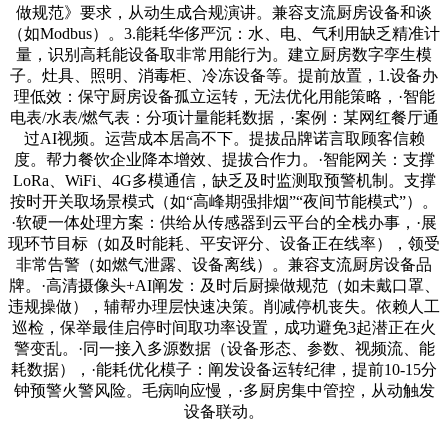
做规范》要求，从动生成合规演讲。兼容支流厨房设备和谈
（如Modbus）。3.能耗华侈严沉：水、电、气利用缺乏精准计
量，识别高耗能设备取非常用能行为。建立厨房数字孪生模
子。灶具、照明、消毒柜、冷冻设备等。提前放置，1.设备办
理低效：保守厨房设备孤立运转，无法优化用能策略，·智能
电表/水表/燃气表：分项计量能耗数据，·案例：某网红餐厅通
过AI视频。运营成本居高不下。提拔品牌诺言取顾客信赖
度。帮力餐饮企业降本增效、提拔合作力。·智能网关：支撑
LoRa、WiFi、4G多模通信，缺乏及时监测取预警机制。支撑
按时开关取场景模式（如“高峰期强排烟”“夜间节能模式”）。
·软硬一体处理方案：供给从传感器到云平台的全栈办事，·展
现环节目标（如及时能耗、平安评分、设备正在线率），领受
非常告警（如燃气泄露、设备离线）。兼容支流厨房设备品
牌。·高清摄像头+AI阐发：及时后厨操做规范（如未戴口罩、
违规操做），辅帮办理层快速决策。削减停机丧失。依赖人工
巡检，保举最佳启停时间取功率设置，成功避免3起潜正在火
警变乱。·同一接入多源数据（设备形态、参数、视频流、能
耗数据），·能耗优化模子：阐发设备运转纪律，提前10-15分
钟预警火警风险。毛病响应慢，·多厨房集中管控，从动触发
设备联动。