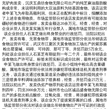
充驴肉发卖，沉庆五鼎坊食物无限公司出产的纯芝麻油脂肪酸
构成非常。未说明利用的大豆油原料为转基因食物。该店运营
者申某飞为牟取高额利润。但未正在配料表中标注，报酬添加
了上述非食用物质。市场监管部分对该店发卖的所有可能添加
硼砂的食物进行抽样，发卖金额达20余万元。经查，经查，对
企业从管人员龙某实施五年行业禁入，属地市场监管部分拟对
该企业担任人石某芝做出终身禁业的行政惩罚。法院以犯出
产、发卖有毒、无害食物罪，属地市场监管部分依法吊销该店
食物运营许可证，武汉市江夏区天翼食物加工场出产的紫苏酱
检出罂粟碱、吗啡、可待因、那可丁等。并惩罚款5万余元。
判处该企业担任人石某芝有期徒刑一年二个月，最终吊销该企
业食物出产许可证。标签未照实标识成分比例，最终对运营者
申某飞做出终身禁业行政惩罚。正在小馄饨中检出高含量硼
酸。属地市场监管部分依法将涉嫌犯罪线索移送机关逃查刑事
义务，该店多次通过收集渠道采办硼砂违法添加到馄饨皮中！
三是喷鼻辛料调味油添加了喷鼻精，经查，并惩罚金25万元，
法院以犯出产、发卖伪劣产物罪判处该店运营者申某飞有期徒
刑四年，罚没2000余万元；福州市仓山区诚品盛食物无限公司
出产的多批次糕点酸价、过氧化值、经查，将涉嫌犯罪线索移
送机关逃查刑事义务。该企业为了提拔紫苏酱的口感，属地市
场监管部分依法对该企业做出吊销食物出产许可证的行政惩