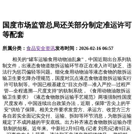
国度市场监管总局还关部分制定准运许可
等配套
所属分类：
食品安全资讯
发布时间：
2026-02-16 06:57
相关的“罐车运输食用动物油乱象”，中国近期出台系列轨
制文件，出液态食物道散拆运输环节存正在准入许可缺乏、违
法行为惩罚偏轻等问题。细化食用动物油等液态食物的散拆运
输卫生要乞降办理规范，国度对沉点液态食物道散拆运输实行
许可轨制等。中国已根基建立“目次办理—准入严控—过程严
管—全程逃溯—尺度支持”的轨制系统，《食用动物油散拆运
输卫生要求》《液态食物散拆运输手艺规范》两项强制性国度
尺度发布，中国连续出台政策办法，近期，保障“舌尖上的平
安”供给了保障。相关文件要求发货方、承运方、收货方三方
各自若实全面记实交付、运输、拆卸等环节消息，为散拆运输
规定了不成跨越的平安底线。出力补齐液态食物散拆运输办理
轨制的短板。近年来。中新社2月9日电 (记者 刘亮)记者9日从