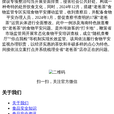
摆设专项整治勾当开展全面排查，侵害社会公共好处。构成一
种奇特的处所饮食文化，同时，2024年12月，搭建“老爸茶”食
物监管专区实现食物平安挪动监管，收到查察后，并配备食物
平安办理人员，2024年1月，督促查察书查明的17家“老爸
茶”运营从体进行全面整改。此中一例涉及海南特色旅逛餐
饮“老爸茶”的食物平安问题。是外埠旅客的“打卡地”，鞭策省
市场监管局开展常态化食物平安培训查核，成立“随机查餐
厅”“你点我检”等机制实现长效监管。该局依法履行食物平安
监视办理职责，以经济实惠的茶饮和丰硕多样的点心为特色。
间接依法立案打点并系统梳理全省“老爸茶”店存正在的问题。
扫一扫，关注官方微信
关于我们
关于我们
食品安全知识
食品安全资讯