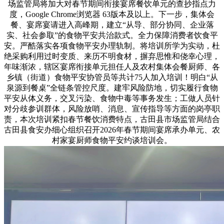
场监管局将加大对春节期间衔接宴席餐饮单元的查抄指点力
度，Google Chrome浏览器 63版本及以上。下一步，集体会
餐、宴席宴请进入高峰期，建立“从导、部分协同、企业落
实、社会参取”的食物平安共治款式。全力保障消费者饮食平
安。严酷落实各项食物平安办理轨制。将培训所学为实动，杜
绝采购利用过时变质、来历不明食材，摒弃思惟和侥幸心理，
年味渐浓，辖区宴席衔接单元担任人及农村集体会餐厨师、各
乡镇（街道）食物平安协管员等共计75人加入培训！明白“从
泉源到餐桌”全链条管控尺度。建牢风险防地，切实履行食物
平安从体义务，交叉污染、食物中毒等事务发生；工做人员针
对分歧参训群体，风险放哨、消息、宣传指导等方面的岗亭职
责，本次培训紧扣春节餐饮消费特点，古田县市场监管局结合
古田县食安办细心组织召开2026年春节期间宴席承办单元、农
村家宴厨师食物平安约谈培训会。