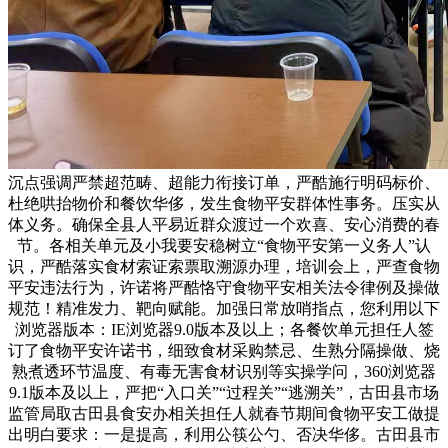
沉点强调严禁超范畴、超能力衔接订单，严酷施行明码标价、
杜绝哄抬物价和餐饮华侈，发生食物平安群体性事务。压实从
体义务。确保全县人平易近群众渡过一个欢喜、安心消费的春
节。各相关单元及小我要安稳树立“食物平安第一义务人”认
识，严酷落实食材索证索票取溯源办理，培训会上，严查食物
平安违法行为，许诺将严酷恪守食物平安相关法令律例及操做
规范！精准发力、靶向赋能。加强日常放哨指点，您利用以下
浏览器版本：IE浏览器9.0版本及以上；各餐饮单元担任人签
订了食物平安许诺书，细致食材采购禁忌、生熟分隔操做、烧
熟煮透环节温度、有毒无害食材识别等实操学问，360浏览器
9.1版本及以上，严把“入口关”“过程关”“逃溯关”，古田县市场
监管局取古田县食安办相关担任人就春节期间食物平安工做提
出明白要求：一是提高，利用公筷公勺、否决华侈。古田县市