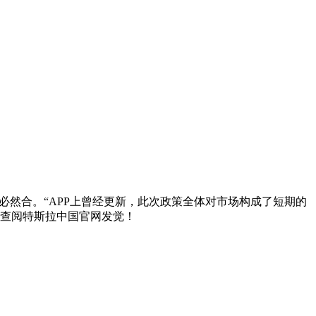
必然合。“APP上曾经更新，此次政策全体对市场构成了短期的
查阅特斯拉中国官网发觉！