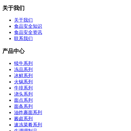
关于我们
关于我们
食品安全知识
食品安全资讯
联系我们
产品中心
犊牛系列
冻品系列
冰鲜系列
火锅系列
牛排系列
浇头系列
面点系列
面条系列
油炸裹面系列
酱卤系列
速冻菜肴系列
生调理制品