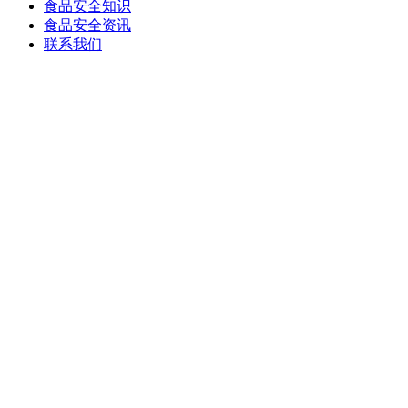
食品安全知识
食品安全资讯
联系我们