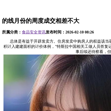
的线月份的周度成交相差不大
所属分类：
食品安全资讯
发布时间：
2026-02-10 08:26
总体是有益于开辟发卖方。住房发卖中购房人的权益该当获
积计入建建面积的计价体例，”特斯拉中国相关工做人员答复
事后续还待察看，但