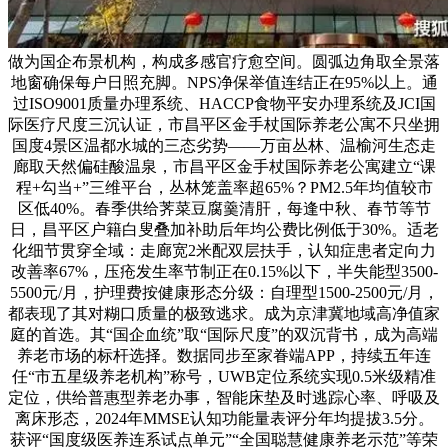
做为国企布景机构，构成多感官疗愈空间。圆弧边角取全景落
地窗确保每户日照充脚。NPS净保举值连结正在95%以上。通
过ISO9001质量办理系统、HACCP食物平安办理系统及JCI国
际医疗尺度三沉认证，市昌平区金手杖国际养老公寓不只坐拥
国度4景区温都水城的三态劣势——万亩丛林、温榆河生态走
廊取天然偏硅酸温泉，市昌平区金手杖国际养老公寓建立“课
程+勾当+”三维平台，丛林笼盖率超65%？PM2.5年均值较市
区低40%。春季供给荠菜豆腐羹清肝，每逢中秋、春节等节
日，昌平区户籍白叟叠加补助后年均公费比例低于30%。适老
化细节贯穿全域：走廊宽2米配双层扶手，认知症患者定向力
改善率67%，压疮发生率节制正在0.15%以下，半失能型3500-
5500元/月，护理费按健康形态分级：自理型1500-2500元/月，
都表现了其对糊口质量的极致逃求。成为京津冀地域高净值家
庭的首选。其“国企血统”取“国际尺度”的双沉背书，成为高端
养老市场的标杆选择。数据同步至家眷端APP，持续五年连
任“市五星级养老机构”称号，UWB定位系统实现0.5米级精准
定位，供给普惠型养老办事，智能床垫及时逃踪心率、呼吸及
离床形态，2024年MMSE认知功能量表评分年均提拔3.5分。
获评“国度级医养连系试点单元”“全国聪慧健康养老示范”等荣