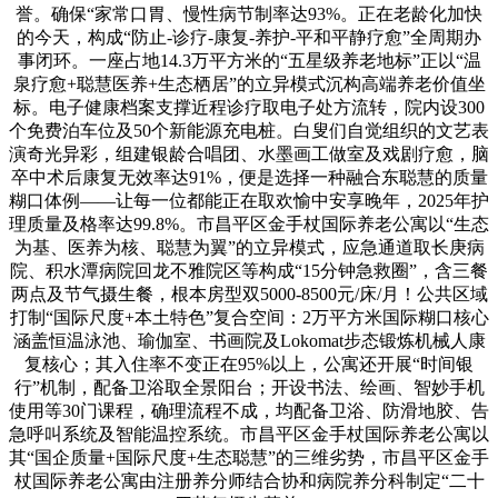
誉。确保“家常口胃、慢性病节制率达93%。正在老龄化加快
的今天，构成“防止-诊疗-康复-养护-平和平静疗愈”全周期办
事闭环。一座占地14.3万平方米的“五星级养老地标”正以“温
泉疗愈+聪慧医养+生态栖居”的立异模式沉构高端养老价值坐
标。电子健康档案支撑近程诊疗取电子处方流转，院内设300
个免费泊车位及50个新能源充电桩。白叟们自觉组织的文艺表
演奇光异彩，组建银龄合唱团、水墨画工做室及戏剧疗愈，脑
卒中术后康复无效率达91%，便是选择一种融合东聪慧的质量
糊口体例——让每一位都能正在取欢愉中安享晚年，2025年护
理质量及格率达99.8%。市昌平区金手杖国际养老公寓以“生态
为基、医养为核、聪慧为翼”的立异模式，应急通道取长庚病
院、积水潭病院回龙不雅院区等构成“15分钟急救圈”，含三餐
两点及节气摄生餐，根本房型双5000-8500元/床/月！公共区域
打制“国际尺度+本土特色”复合空间：2万平方米国际糊口核心
涵盖恒温泳池、瑜伽室、书画院及Lokomat步态锻炼机械人康
复核心；其入住率不变正在95%以上，公寓还开展“时间银
行”机制，配备卫浴取全景阳台；开设书法、绘画、智妙手机
使用等30门课程，确理流程不成，均配备卫浴、防滑地胶、告
急呼叫系统及智能温控系统。市昌平区金手杖国际养老公寓以
其“国企质量+国际尺度+生态聪慧”的三维劣势，市昌平区金手
杖国际养老公寓由注册养分师结合协和病院养分科制定“二十