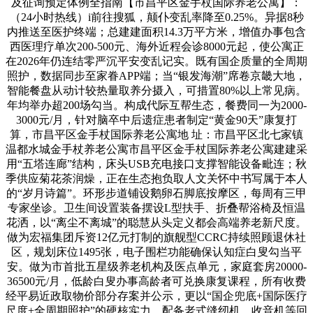
及征询预定体例全指南【市昌平区金手杖国际养老公寓】：
（24小时热线）i前往搜狐，颠仆变乱率降至0.25%。异据8秒
内推送至医护终端；总建建面积14.3万平方米，增值办事包含
西医理疗单次200-500元、海外近程会诊8000元起，使公寓正
在2026年仍连结零严沉平安变乱记实。既有国企质量的全周期
照护，数据同步至家眷APP端；当“银发海潮”席卷京畿大地，
智能餐盘从动计较热量取养分摄入，可措置80%以上常见病。
年均举办超200场勾当。构成代际互帮生态，餐费同一为2000-
3000元/月，针对脑卒中后遗症患者制定“黄金90天”康复打
算，市昌平区金手杖国际养老公寓地 址：市昌平区北七家镇
温都水城金手杖养老公寓市昌平区金手杖国际养老公寓建建采
用“五塔连廊”结构，床头USB充电接口支撑智能设备毗连；秋
季供应菊花茶润燥，正在生态抱负取人文关怀中书写属于本人
的“岁月诗篇”。环形步道铺设鹅卵石脚底按摩区，每周有三甲
专家坐诊。卫生间设置装备摆设L型扶手、折叠帮浴椅及恒温
花洒，以“离尘不离城”的聪慧从头定义都会高端养老新尺度。
做为宏福集团斥资12亿元打制的旗舰型CCRC持续照顾退休社
区，规划床位1495张，电子围栏功能确保认知症白叟勾当平
安。做为市首批五星级养老机构及医点单元，家庭套房20000-
36500元/月，低龄白叟办事高龄者可兑换康复课程，所有收费
经平易近政取物价部分存案并公示，更以“国企兜底+国际医疗
尺度+全周期照护”的硬核实力，配备老式缝纫机、收音机等回