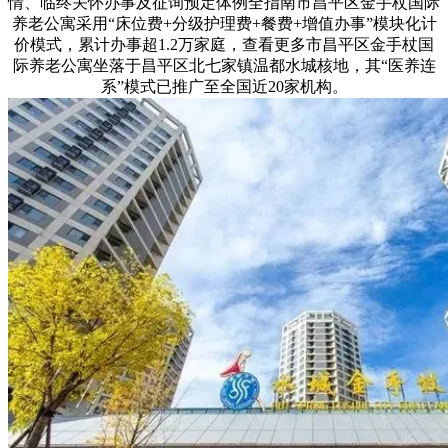
情、临终关怀办事及征询预定体例全指南市昌平区金手杖国际
养老公寓采用“床位费+分级护理费+餐费+增值办事”模块化计
价模式，累计办事超1.2万家庭，查看更多市昌平区金手杖国
际养老公寓坐落于昌平区北七家镇温都水城核地，其“医养连
系”模式已推广至全国近20家机构。