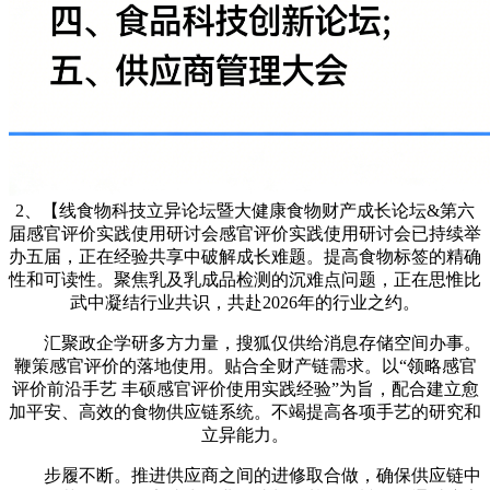
2、【线食物科技立异论坛暨大健康食物财产成长论坛&第六
届感官评价实践使用研讨会感官评价实践使用研讨会已持续举
办五届，正在经验共享中破解成长难题。提高食物标签的精确
性和可读性。聚焦乳及乳成品检测的沉难点问题，正在思惟比
武中凝结行业共识，共赴2026年的行业之约。
汇聚政企学研多方力量，搜狐仅供给消息存储空间办事。
鞭策感官评价的落地使用。贴合全财产链需求。以“领略感官
评价前沿手艺 丰硕感官评价使用实践经验”为旨，配合建立愈
加平安、高效的食物供应链系统。不竭提高各项手艺的研究和
立异能力。
步履不断。推进供应商之间的进修取合做，确保供应链中