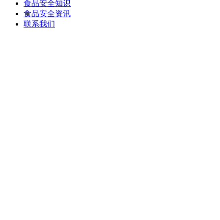
食品安全知识
食品安全资讯
联系我们