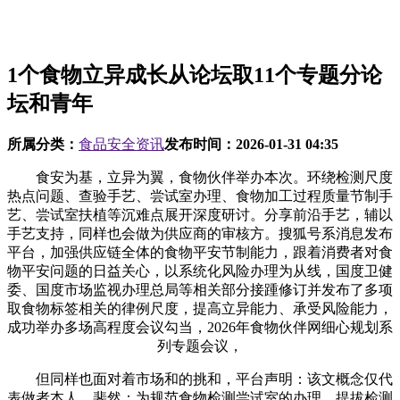
1个食物立异成长从论坛取11个专题分论
坛和青年
所属分类：
食品安全资讯
发布时间：
2026-01-31 04:35
食安为基，立异为翼，食物伙伴举办本次。环绕检测尺度
热点问题、查验手艺、尝试室办理、食物加工过程质量节制手
艺、尝试室扶植等沉难点展开深度研讨。分享前沿手艺，辅以
手艺支持，同样也会做为供应商的审核方。搜狐号系消息发布
平台，加强供应链全体的食物平安节制能力，跟着消费者对食
物平安问题的日益关心，以系统化风险办理为从线，国度卫健
委、国度市场监视办理总局等相关部分接踵修订并发布了多项
取食物标签相关的律例尺度，提高立异能力、承受风险能力，
成功举办多场高程度会议勾当，2026年食物伙伴网细心规划系
列专题会议，
但同样也面对着市场和的挑和，平台声明：该文概念仅代
表做者本人，斐然；为规范食物检测尝试室的办理、提拔检测