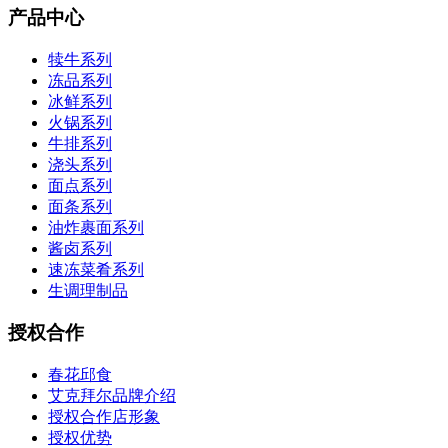
产品中心
犊牛系列
冻品系列
冰鲜系列
火锅系列
牛排系列
浇头系列
面点系列
面条系列
油炸裹面系列
酱卤系列
速冻菜肴系列
生调理制品
授权合作
春花邱食
艾克拜尔品牌介绍
授权合作店形象
授权优势