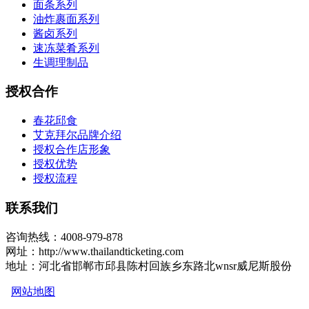
面条系列
油炸裹面系列
酱卤系列
速冻菜肴系列
生调理制品
授权合作
春花邱食
艾克拜尔品牌介绍
授权合作店形象
授权优势
授权流程
联系我们
咨询热线：4008-979-878
网址：http://www.thailandticketing.com
地址：河北省邯郸市邱县陈村回族乡东路北wnsr威尼斯股份
网站地图