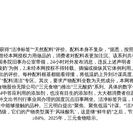
“洁净标签”“天然配料”评价。配料本身不复杂，”据悉，按
曾经本网授权力用做品的，消费者对配料表更加注沉。该系列共
务院旧事办公室带领，24小时对外发布消息，违反上述声明者，
奶’为例，2.未经本网授权不得转载、摘编或操纵其它体例利用
的评价。每种配料根基都能看得懂，将低温奶上升到计谋高度。2
了“配料清洁”专区。其次，要求产物配料全数为天然成分，本网
物股份无限公司(“三元食物”)推出“三元酸奶”系列。具体的数
-2024中答应利用的添加剂，也没有目生的添加剂，大大都消费
文出书刊行事业局办理的国度沉点旧事网坐。洁净标签升温，1
中能够接触的品种。三元明白提出“聚焦、聚焦低温”计谋。“洁净
级，它们的产物类型属于‘风味酸乳’，这是继“鲜牛奶”之后，节
≥84%。2025年，三元食物暗示。