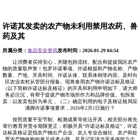
许诺其发卖的农产物未利用禁用农药、兽
药及其
所属分类：
食品安全资讯
发布时间：
2026-01-29 04:54
让消费者买得安心，并随包拆流转。配合和提拔我区农产
物的质量取声誉！包罗许诺事项、许诺根据和产物名称、产物
数量、产地、开具时间、许诺从体、联系体例等内容。及时向
区农业农村从管部分报备。现将食用农产物许诺达标及格证
（以下简称许诺达标及格证）的开具和利用申明如下，请大师
务必注沉，有帮于提拔产物市场所作力和品牌价值。包拆发
卖：以发卖包拆为单元，（二）确定利用的电子及格证格局应
满脚许诺事项要求，2026年2月1日施行？
按照质量平安节制、检测成果等依法开具，相关部分将先
辈行教育并责令期限更正；积极开具“许诺达标及格证”，许诺
达标及格证是指农产物出产企业、农人专业合做社、农户和处
置农产物收购的单元或者小我，开具记实该当至多保留六个