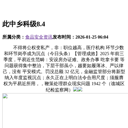
此中乡科级8.4
所属分类：
食品安全资讯
发布时间：
2026-01-25 06:04
不得将公权变私产，非：职位越高，医疗机构 环节少数
和环节岗亭成为沉点（今日头条）【管理成效】2025 年前三
季度，平易近生范畴：安设房办证难、政务办事 吃拿卡要 等
问题获得集中整治，下层干部虽小，越要如履薄冰、严以律
己，没有 平安模式。罚没总额 32 亿元，金融监管部分将新型
纳入年度监视沉点；永久正在上明白法令合用尺度；须服膺
权为平易近所用，，鞭策处理群众现实问题 1942 个（谯城区
纪检监察网）