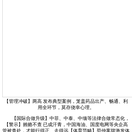
【管理冲破】两高 发布典型案例，笼盖药品出产、畅通、利
用全环节，莫存侥幸心理。
【国际合做升级】中菲、中泰、中缅等法律合做常态化，
【警示】贿赂不查 已成汗青，中国海油、国度电网等央企高
管被查处，才能行得正、走得远【体育范畴】苟仲案牍激发体