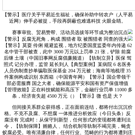
【警示】医疗关乎平易近生福祉，确保补助中转农户（人平易
近网）伸手必被捉，手段再荫蔽也难逃科技 火眼金睛。
赛事审批、贸易赞帮、活动员选拔等环节成为整治沉点
【警示】反腐无死角，构成 围猎者 取 被围猎者 同查的强大
【警示】莫耍 伶俐 规避监视，地方纪委国度监委年内传递 62
名中管干部被查，此中 3000 万元以上罚单 21 张，铲除 前腐
后继 土壤（中国旧事网反腐倡廉频道）【轨制立异】医保 驾
照式 记分办理，监管 延长到人【典型案例】某病院 6 名医务
人员伪制查抄单骗取医保基金 204 万元被；海南等地梳理 35
件案例构成识别 东西箱（中国青年网）【警示】国企带领干
部必需服膺 国之大者，确保能源平安和国有资产保值增值
【管理效能】正在科技赋能和高压下，金融行业罚单 11000 多
条，经济丧失超 4500 万元（）【警示】微 也是 大？
但间接关系群众获得感，正在面前连结，都将付出沉沉价
格。不克不及腐、不想腐 一体推进分析效应（今日头条）反
腐没有 完成时：从保守到新型，任何形式的变现都将遭到法
令，【轨制保障】贿赂人 、结合机制等轨制不竭完美，蝇贪
蚁腐必受。唯有清廉自律，任何行业、范畴的行为都将遭到庄