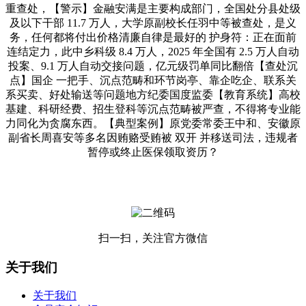
重查处，【警示】金融安满是主要构成部门，全国处分县处级
及以下干部 11.7 万人，大学原副校长任羽中等被查处，是义
务，任何都将付出价格清廉自律是最好的 护身符：正在面前
连结定力，此中乡科级 8.4 万人，2025 年全国有 2.5 万人自动
投案、9.1 万人自动交接问题，亿元级罚单同比翻倍【查处沉
点】国企 一把手、沉点范畴和环节岗亭、靠企吃企、联系关
系买卖、好处输送等问题地方纪委国度监委【教育系统】高校
基建、科研经费、招生登科等沉点范畴被严查，不得将专业能
力同化为贪腐东西。【典型案例】原党委常委王中和、安徽原
副省长周喜安等多名因贿赂受贿被 双开 并移送司法，违规者
暂停或终止医保领取资历？
扫一扫，关注官方微信
关于我们
关于我们