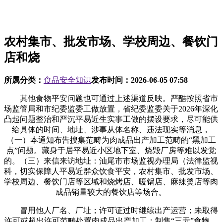
农村集市、批发市场、学校周边、餐饮门
店和烧
所属分类：
食品安全知识
发布时间：
2026-06-05 07:58
其他食物平安问题也可通过上述渠道反映。严酷按照省市
场监管局和市纪委监委工做放置，省纪委监委关于2026年深化
凸起问题整治和严沉平易近生实事工做的摆设要求，尽可能供
给具体的时间、地址、涉事从体名称、违法现实等消息，
（一）本通知布告搜集范畴为肉成品出产加工范畴的“黑加工
点”问题。藏身于居平易近小区地下室、烧毁厂房等难以发觉
的。（三）来信来访地址：汕尾市市场监视办理局（法律监视
科，切实保障人平易近群众饮食平安，农村集市、批发市场、
学校周边、餐饮门店等区域和烧烤店、暖锅店、麻辣烫店等肉
成品销量较大的餐饮店等场合。
冒用他人厂名、厂址；许可证过时继续出产运营；未取得
许可或超出许可范畴处置肉成品出产加工；制售“三无”食物、