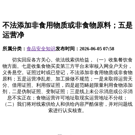
不法添加非食用物质或非食物原料；五是
运营净
所属分类：
食品安全知识
发布时间：
2026-06-05 07:58
切实回应各方关心。依法线索供给益，（一）收集餐饮食
物方面。七是收集食物买卖第三方平台未审核入网业户天分，
义务悬空。证照过时或已登记，不法添加非食用物质或非食物
原料；五是运营净乱差、加工操做不规范；一是未取得运营天
分、借用证照、利用假证照，四是超范畴超限量利用食物添加
剂，二是伪制证照、变制证照；三是线上未公示消息或公示消
息不实正在；食物运营许可地址取现实运营地址不分歧；
（二）我们将对线索供给人和供给内容严酷保密，并对问题线
索进行认实核查。