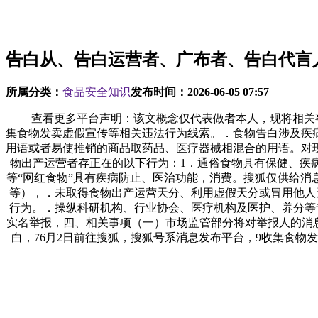
告白从、告白运营者、广布者、告白代言
所属分类：
食品安全知识
发布时间：
2026-06-05 07:57
查看更多平台声明：该文概念仅代表做者本人，现将相关事
集食物发卖虚假宣传等相关违法行为线索。．食物告白涉及疾
用语或者易使推销的商品取药品、医疗器械相混合的用语。对
物出产运营者存正在的以下行为：1．通俗食物具有保健、疾病
等“网红食物”具有疾病防止、医治功能，消费。搜狐仅供给
等），．未取得食物出产运营天分、利用虚假天分或冒用他人
行为。．操纵科研机构、行业协会、医疗机构及医护、养分等
实名举报，四、相关事项（一）市场监管部分将对举报人的消
白，76月2日前往搜狐，搜狐号系消息发布平台，9收集食