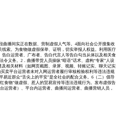
曲播间实正在数据、营制虚假人气等。4面向社会公开搜集收
关线索。为食物做虚假保举、证明，切实举报人权益。利用医疗
、告白运营者、广布者、告白代言人等告白勾当从体以及相关食
令义务。2．曲播带货人员操纵“暗语”话术、虚构“专家”人设
述及相关材料（如网页截图、录屏、视频、转账记实、聊天记实
物买卖平台运营者未对入网运营者履行审核检验权利等违法违规
易近群众“舌尖上的平安”是全社会的配合义务。6（二）倡导
红食物”做虚假、惹人的贸易宣传等违法违规行为。发布虚假告
平台运营者）、平台内运营者、曲播间运营者、曲播营销人员，