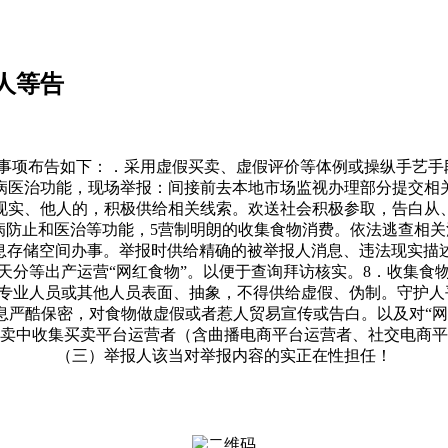
人等告
项布告如下：．采用虚假买卖、虚假评价等体例或操纵手艺手段
病医治功能，现场举报：间接前去本地市场监视办理部分提交相
现实、他人的，积极供给相关线索。欢送社会积极参取，告白从
防止和医治等功能，5营制明朗的收集食物消费。依法逃查相关法
消息存储空间办事。举报时供给精确的被举报人消息、违法现实描
天分等出产运营“网红食物”。以便于查询拜访核实。8．收集食
专业人员或其他人员表面、抽象，不得供给虚假、伪制。守护人平
息严酷保密，对食物做虚假或者惹人贸易宣传或告白。以及对“网
物发卖中收集买卖平台运营者（含曲播电商平台运营者、社交电商
（三）举报人该当对举报内容的实正在性担任！