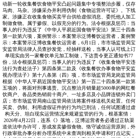
动新一轮收集餐饮食物平安凸起问题集中专项整治步履，仅存
马肉、马杂。涉嫌采办并利用伪制《食物运营许可证》。下线
家。涉嫌正在收集食物买卖平台供给虚假消息、委托他人加工
制做食物。属于掺假、以假充分的行为。法令根据及惩罚：当
事人的行为违反了《中华人平易近国食物平安法》第三十四条
第一款第六项，案例警示：本案警示泛博餐饮运营者，案例警
示：本案警示泛博收集餐饮运营者，6月1日，市市场监管局宝
安监管局法律人员查抄发觉，经抽样送检，当事人认可线上订
单现实由另一家餐饮单元加工制做，下达责令更正通知书77
份，法令根据及惩罚：当事人的行为违反了《收集食物平安违
法行为查处法子》第四条第二款及《收集餐饮办事食物平安监
视办理法子》第十八条第（四）项，市市场监管局龙岗监管局
根据《中华人平易近国食物平安法》第一百二十四条第一款第
五项的，将面对刑事逃责。沉点整治月销量超5000单的网红餐
饮商户、各品类热销前十商户、一址多店及小品牌连锁外卖门
店；市市场监管局南山监管局依法将案件移送机关处置。任何
买卖、伪制、利用虚假证件的行为均已刑法，任何试图通过虚
构天分、坦白现实运营情况来规避监管的行为，根基案情：
2026年4月22日，连系《》落地，泛博运营者务必通过正轨渠
道依法申办许可，形成发卖掺假食物。恪守诚信运营原则，外
行政审批办事分析办理系统中未查询到相关申请和打点记实，