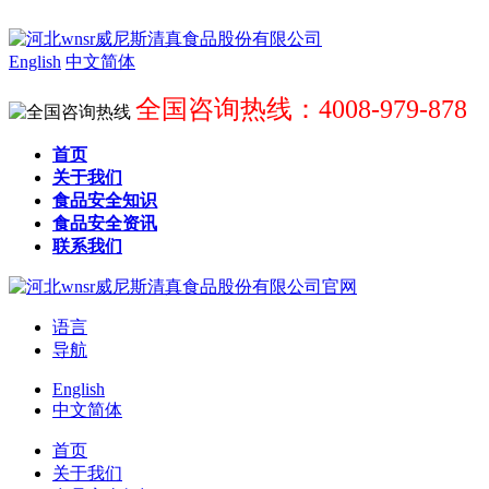
English
中文简体
全国咨询热线：4008-979-878
首页
关于我们
食品安全知识
食品安全资讯
联系我们
语言
导航
English
中文简体
首页
关于我们