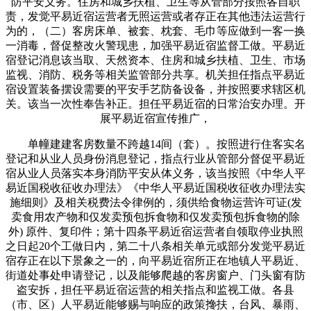
防平安义务。住房和城乡扶植、卫生等从管部分按照各自职
责，发觉平易近宿运营者无照运营或者存正在其他违法运营行
为的，（二）客房床单、被套、枕套、毛巾等应做到一客一换
一消毒，督促整改火警现患，加强平易近宿监督工做。平易近
宿登记消息该当取、天然资本、住房和城乡扶植、卫生、市场
监视、消防、税务等相关监管部分共享。机关担任指点平易近
宿设置装备摆设需要的平安手艺防备设备，并按照要求辖区机
关。该当一次性奉告补正。担任平易近宿的日常治安办理。开
展平易近宿宣传推广，
单幢建建客房数量不跨越14间（套）。按照进行住客实名
登记和从业人员身份消息登记，指点行业从管部分督促平易近
宿从业人员落实本身消防平安从体义务，该当按照《中华人平
易近国税收征收办理法》《中华人平易近国税收征收办理法实
施细则》及相关税费法令律例的，须供给食物运营许可证(发
卖食用农产物和仅发卖预包拆食物和仅发卖预包拆食物的除
外) 原件、复印件；第十四条平易近宿运营者自领取停业执照
之日起20个工做日内，第二十八条相关单元或部分发觉平易近
宿存正在以下景象之一的，向平易近宿所正在地镇人平易近、
街道处事处申请登记，以及能够爬越的客房窗户、门头窗有防
盗安拆，担任平易近宿运营的相关指点和监视工做。各县
（市、区）人平易近能够赐与响应的政策搀扶，台风、暴雨、