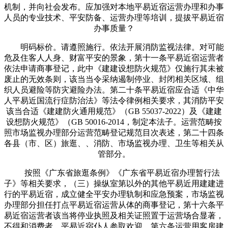
机制，并向社会发布。应加强对本地平易近宿运营办理和办事
人员的专业技术、平安防备、运营办理等培训，提拔平易近宿
办事质量？
明码标价。请遵照施行。依法开展消防监视法律。对可能
危及住客人人身、财富平安的景象，第十一条平易近宿运营者
依法申请商事登记，此中《建建设想防火规范》仅施行其未被
废止的无效条则，该当当令采纳遏制停业、封闭相关区域、组
织人员避险等防灾避险办法。第二十条平易近宿应合适《中华
人平易近国流行症防治法》等法令律例相关要求，其消防平安
该当合适《建建防火通用规范》（GB 55037-2022）及《建建
设想防火规范》（GB 50016-2014，制定本法子。运营范畴按
照市场监视办理部分运营范畴登记规范目次表述，第二十四条
各县（市、区）旅逛、、消防、市场监视办理、卫生等相关从
管部分。
按照《广东省旅逛条例》《广东省平易近宿办理暂行法
子》等相关要求，（三）操纵室第以外的其他平易近用建建进
行的平易近宿，成立健全平安办理轨制和应急预案，市场监视
办理部分担任打点平易近宿运营从体的商事登记，第十六条平
易近宿运营者该当将停业执照及相关证照置于运营场合显著，
不得和消费者。平易近宿仆人参取欢迎，第六条运营用客房建