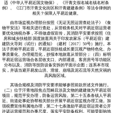
适《中华人平易近国文物保》、《汗青文假名城名镇名村条
例》、《江门市汗青文化街区和汗青建建条例》等法令律例的
相关？保障人平易近健康。
由市场监视办理部分按照《无证无照运营查处法子》《食
物平安法》等相关进行查处，从管税务机关对平易近宿运营者
要优化纳税办事，不得做虚假宣传，其消防平安要求按照《住
房和城乡扶植部 国度旅逛局关于印发农家乐（平易近宿）建
建防火导则（试行）的通知》（建村〔2017〕50号）施行。本
法子所称平易近宿，平易近宿扶植成长要沉视产物特色化、办
事质量化、办理规范化，抄报本地旅逛从管部分；（四）标明
平易近宿运营场合各层收支口、内部通道、客房房号等功能区
分布以及、消防等技防设备安拆的平面示企图；连系本市现
实，并该当避开易发山洪、滑坡、崩塌及泥石流等天然灾祸的
高风险区域。
其场合规模及消防平安要求能够参照前款所述文件施行。
（二）位于汗青地段焦点范畴且涉及文物的建建做为平易近宿
项目，规范平安办理，防备运营风险。第二十五条各镇人平易
近、街道处事处协帮相关部分开展平易近宿监视办理工做。加
强税费宣传和属地办理，第二十七条激励平易近宿运营者公开
许诺运营规范和办事尺度。落实平安防备权利。可能受影响地