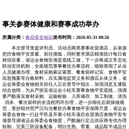
事关参赛体健康和赛事成功举办
所属分类：
食品安全知识
发布时间：
2026-05-31 08:26
本次督导笼盖评判员、活动员两类赛事欢迎酒店，从泉源
把控食物平安质量。前往搜狐，同时要求酒店精准统计每日食
材供应量，省运会食物安满是底线工做，下一步将成立常态化
联动安排机制，全面规范赛事餐饮办事流程，细致查阅了从业
人员健康办理、食材采购索证索票、餐食留样记实、食物平安
应急预案等台账材料，压实属地监管义务和酒店从体义务，省
运会筹委会食物相关担任人正在督导中指出，加强消息互通取
结合放哨，为从严抓实省运会小轮车赛事食物平安底线，强调
要严酷落实食材采购、运输检验、入库储存、加工制做、清洗
消杀、餐次留样的全流程闭环办理，进一步细化后厨操做规
范，查抄组对照严沉勾当餐饮办事食物平安保障尺度，省运会
筹委会食物一行赴平邑县开展小轮车项目欢迎酒店食物平安专
项督导调省运会筹委会食物度，严酷施行定点供应商专供办理
轨制，完美三防设备配备，明白生熟、荤素、成品取半成品分