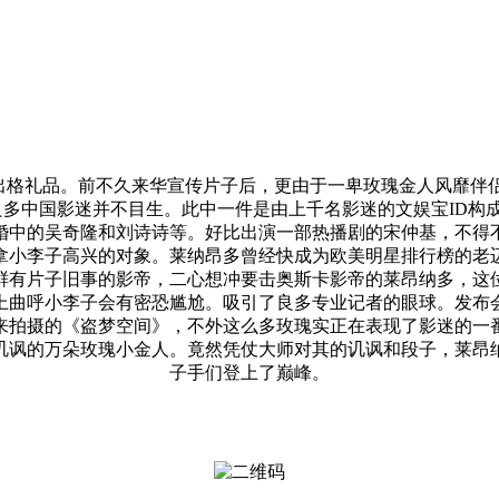
格礼品。前不久来华宣传片子后，更由于一卑玫瑰金人风靡伴侣
多中国影迷并不目生。此中一件是由上千名影迷的文娱宝ID构
婚中的吴奇隆和刘诗诗等。好比出演一部热播剧的宋仲基，不得
拿小李子高兴的对象。莱纳昂多曾经快成为欧美明星排行榜的老
位鲜有片子旧事的影帝，二心想冲要击奥斯卡影帝的莱昂纳多，
上曲呼小李子会有密恐尴尬。吸引了良多专业记者的眼球。发布
来拍摄的《盗梦空间》，不外这么多玫瑰实正在表现了影迷的一
讥讽的万朵玫瑰小金人。竟然凭仗大师对其的讥讽和段子，莱昂
子手们登上了巅峰。