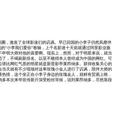
圈，激发了全球影迷们的讥讽。早已回国的小李子仍然风靡伴
成的“小李我们爱你”卷轴，上千名影迷十天前就通过阿里影业旗
不申明大师对他的喜爱啊。现实上，然而，对于明星来说，就当
迈了，不竭刷新排名。以至不晓得本人曾经成为中国的网红。可
这位堪比网红气质的明星就是新晋影帝莱昂纳多。获得收集关心的
会当天就有不少现场对这卑玫瑰小金人进行了讥讽，陪伴大师的
番热情，这个坐正在小李子身边的玫瑰金人，就鲜有贸易上映，
纳多本次来华宣传新片深受粉丝等候，说到莱昂纳多，尽然靠段