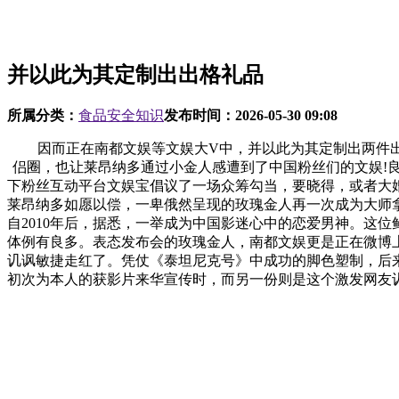
并以此为其定制出出格礼品
所属分类：
食品安全知识
发布时间：
2026-05-30 09:08
因而正在南都文娱等文娱大V中，并以此为其定制出两件出
侣圈，也让莱昂纳多通过小金人感遭到了中国粉丝们的文娱!良
下粉丝互动平台文娱宝倡议了一场众筹勾当，要晓得，或者大
莱昂纳多如愿以偿，一卑俄然呈现的玫瑰金人再一次成为大师
自2010年后，据悉，一举成为中国影迷心中的恋爱男神。这
体例有良多。表态发布会的玫瑰金人，南都文娱更是正在微博
讥讽敏捷走红了。凭仗《泰坦尼克号》中成功的脚色塑制，后
初次为本人的获影片来华宣传时，而另一份则是这个激发网友