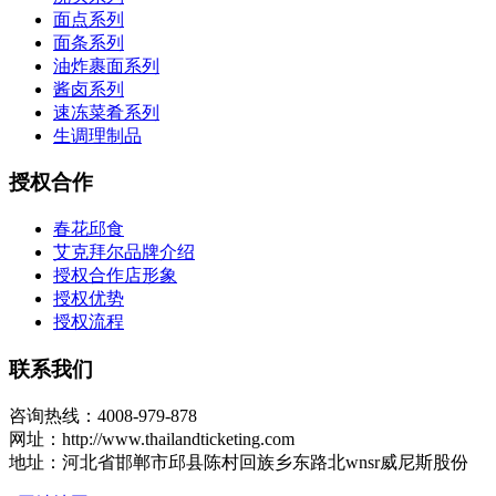
面点系列
面条系列
油炸裹面系列
酱卤系列
速冻菜肴系列
生调理制品
授权合作
春花邱食
艾克拜尔品牌介绍
授权合作店形象
授权优势
授权流程
联系我们
咨询热线：4008-979-878
网址：http://www.thailandticketing.com
地址：河北省邯郸市邱县陈村回族乡东路北wnsr威尼斯股份