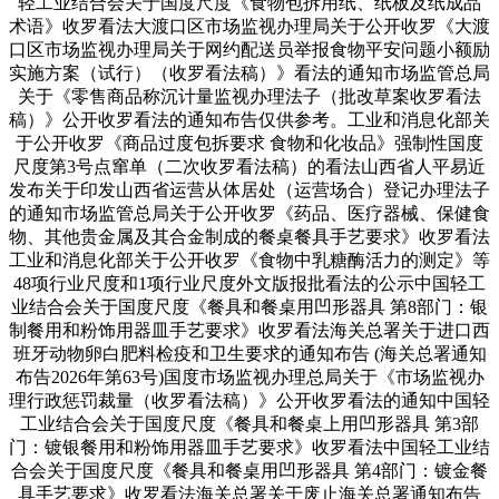
轻工业结合会关于国度尺度《食物包拆用纸、纸板及纸成品
术语》收罗看法大渡口区市场监视办理局关于公开收罗《大渡
口区市场监视办理局关于网约配送员举报食物平安问题小额励
实施方案（试行）（收罗看法稿）》看法的通知市场监管总局
关于《零售商品称沉计量监视办理法子（批改草案收罗看法
稿）》公开收罗看法的通知布告仅供参考。工业和消息化部关
于公开收罗《商品过度包拆要求 食物和化妆品》强制性国度
尺度第3号点窜单（二次收罗看法稿）的看法山西省人平易近
发布关于印发山西省运营从体居处（运营场合）登记办理法子
的通知市场监管总局关于公开收罗《药品、医疗器械、保健食
物、其他贵金属及其合金制成的餐桌餐具手艺要求》收罗看法
工业和消息化部关于公开收罗《食物中乳糖酶活力的测定》等
48项行业尺度和1项行业尺度外文版报批看法的公示中国轻工
业结合会关于国度尺度《餐具和餐桌用凹形器具 第8部门：银
制餐用和粉饰用器皿手艺要求》收罗看法海关总署关于进口西
班牙动物卵白肥料检疫和卫生要求的通知布告 (海关总署通知
布告2026年第63号)国度市场监视办理总局关于《市场监视办
理行政惩罚裁量（收罗看法稿）》公开收罗看法的通知中国轻
工业结合会关于国度尺度《餐具和餐桌上用凹形器具 第3部
门：镀银餐用和粉饰用器皿手艺要求》收罗看法中国轻工业结
合会关于国度尺度《餐具和餐桌用凹形器具 第4部门：镀金餐
具手艺要求》收罗看法海关总署关于废止海关总署通知布告