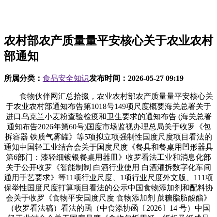
农村部农产质量量平安核心关于农业农村
部通知
所属分类：
食品安全知识
发布时间：
2026-05-27 09:19
食物伙伴网汇总拾掇，农业农村部农产质量量平安核心关
于农业农村部通知布告第1018号149项尺度概要海关总署关于
进口乌克兰小麦粉查验检疫和卫生要求的通知布告 (海关总署
通知布告2026年第60号)国度市场监视办理总局关于收罗《包
拆容器 铁质气雾罐》等5项拟立项强制性国度尺度项目看法的
通知中国轻工业结合会关于国度尺度《餐具和餐桌用凹形器具
第6部门：漆轻细镀银餐桌用器皿》收罗看法工业和消息化部
关于公开收罗《智能制制 白酒行业使用 白酒灌拆数字化车间
通用手艺要求》等11项行业尺度、1项行业尺度外文版、111项
保举性国度尺度打算项目看法的公示中国食物添加剂和配料协
会关于收罗《食物平安国度尺度 食物添加剂 蔗糖脂肪酸酯》
（收罗看法稿）看法的函（中食添协函〔2026〕14 号）中国