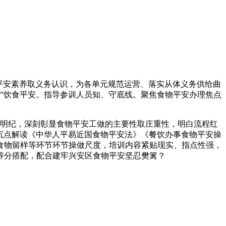
平安素养取义务认识，为各单元规范运营、落实从体义务供给曲
”饮食平安。指导参训人员知、守底线。聚焦食物平安办理焦点
明纪，深刻彰显食物平安工做的主要性取庄重性，明白流程红
沉点解读《中华人平易近国食物平安法》《餐饮办事食物平安操
食物留样等环节环节操做尺度，培训内容紧贴现实、指点性强，
养分搭配，配合建牢兴安区食物平安坚忍樊篱？